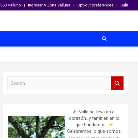
360 Valluno
Ingresar A Zona Valluna
Opt-out preferences
Salir
S
e
a
r
c
h
¡El Valle se lleva en el
corazón…y también en lo
que brindamos!
Celebremos lo que somos:
nuestra alegría, nuestras