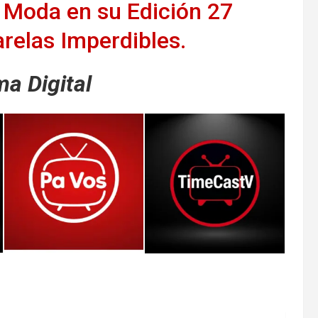
e Moda en su Edición 27
relas Imperdibles.
a Digital