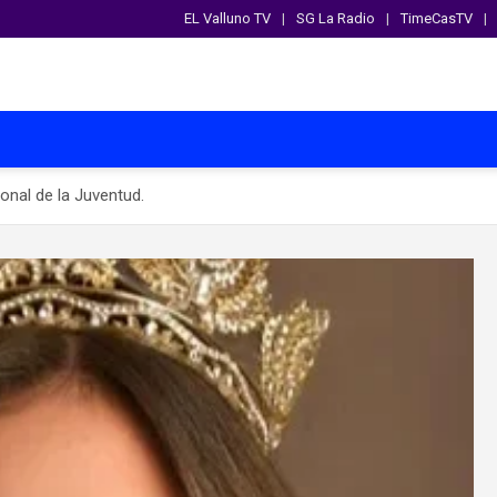
EL Valluno TV
SG La Radio
TimeCasTV
onal de la Juventud.