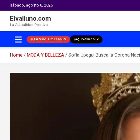
sábado, agosto 8, 2026
Elvalluno.com
La Actualidad Positiva.
En Vivo TimecasTV
ElVallunoTv
Home
MODA Y BELLEZA
Sofía Upegui Busca la Corona Naci
Skip
to
content