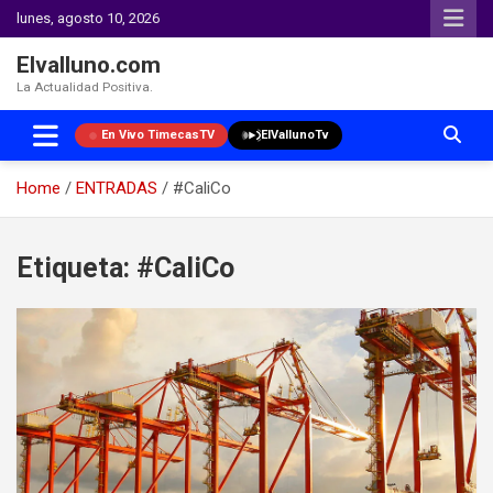
lunes, agosto 10, 2026
Elvalluno.com
La Actualidad Positiva.
En Vivo TimecasTV
ElVallunoTv
Home
ENTRADAS
#CaliCo
Skip
to
Etiqueta:
#CaliCo
content