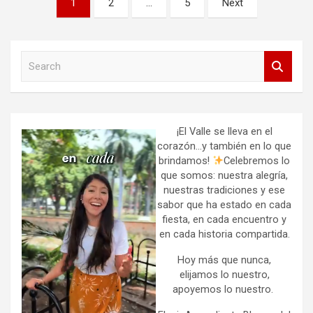
1
2
…
5
Next
de
entradas
S
e
a
r
c
h
¡El Valle se lleva en el
corazón…y también en lo que
brindamos!
Celebremos lo
que somos: nuestra alegría,
nuestras tradiciones y ese
sabor que ha estado en cada
fiesta, en cada encuentro y
en cada historia compartida.
Hoy más que nunca,
elijamos lo nuestro,
apoyemos lo nuestro.