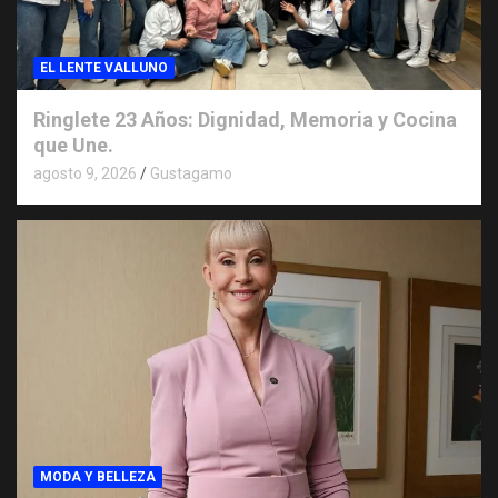
EL LENTE VALLUNO
Ringlete 23 Años: Dignidad, Memoria y Cocina
que Une.
agosto 9, 2026
Gustagamo
MODA Y BELLEZA