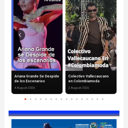
2 A
Ariana Grande Se Despide
Colectivo Vallecaucano
de los Escenarios
4 August 2026
2 August 2026