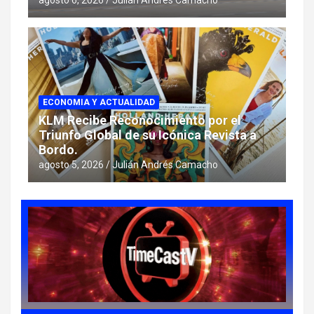
agosto 6, 2026
Julián Andrés Camacho
ECONOMIA Y ACTUALIDAD
KLM Recibe Reconocimiento por el
Triunfo Global de su Icónica Revista a
Bordo.
agosto 5, 2026
Julián Andrés Camacho