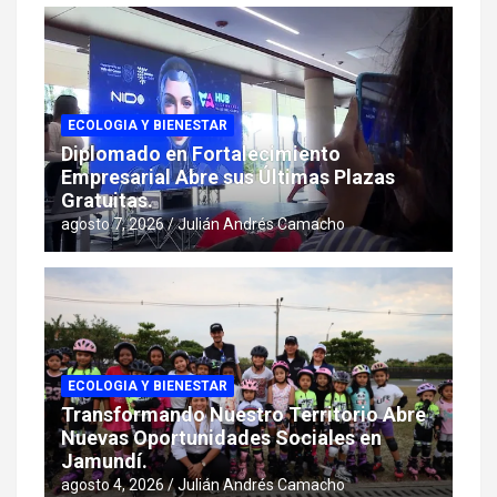
ECOLOGIA Y BIENESTAR
Diplomado en Fortalecimiento
Empresarial Abre sus Últimas Plazas
Gratuitas.
agosto 7, 2026
Julián Andrés Camacho
ECOLOGIA Y BIENESTAR
Transformando Nuestro Territorio Abre
Nuevas Oportunidades Sociales en
Jamundí.
agosto 4, 2026
Julián Andrés Camacho