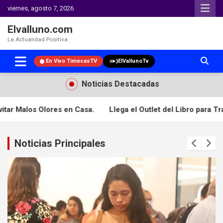
viernes, agosto 7, 2026
Elvalluno.com
La Actualidad Positiva.
En Vivo TimecasTV
ElVallunoTv
Noticias Destacadas
bro para Transformar la Forma en que Leen los Caleños.
Carr
Noticias Principales