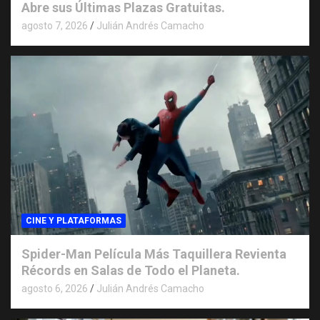
Abre sus Últimas Plazas Gratuitas.
agosto 7, 2026
Julián Andrés Camacho
CINE Y PLATAFORMAS
Spider-Man Película Más Taquillera Revienta
Récords en Salas de Todo el Planeta.
agosto 6, 2026
Julián Andrés Camacho