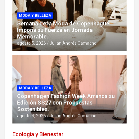
MODA Y BELLEZA
Semana de la Moda de Copenhague
Impone su Fuerza en Jornada
Memorable.
agosto 5, 2026
Julián Andrés Camacho
MODA Y BELLEZA
Copenhagen Fashion Week Arranca su
Edición SS27 con Propuestas
Sostenibles.
agosto 4, 2026
Julián Andrés Camacho
Ecologia y Bienestar