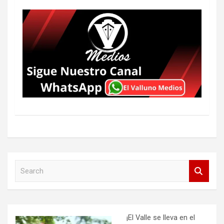
S
e
a
r
c
h
¡El Valle se lleva en el