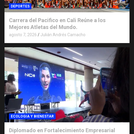
DEPORTES
Carrera del Pacifico en Cali Reúne a los
Mejores Atletas del Mundo.
agosto 7, 2026
Julián Andrés Camacho
ECOLOGIA Y BIENESTAR
Diplomado en Fortalecimiento Empresarial