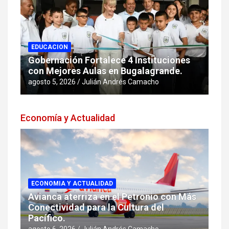
EDUCACION
Gobernación Fortalece 4 Instituciones
con Mejores Aulas en Bugalagrande.
agosto 5, 2026
Julián Andrés Camacho
Economía y Actualidad
ECONOMIA Y ACTUALIDAD
Avianca aterriza en el Petronio con Más
Conectividad para la Cultura del
Pacífico.