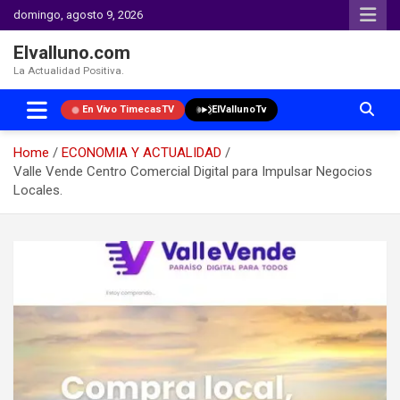
domingo, agosto 9, 2026
Elvalluno.com
La Actualidad Positiva.
En Vivo TimecasTV
ElVallunoTv
Home
ECONOMIA Y ACTUALIDAD
Valle Vende Centro Comercial Digital para Impulsar Negocios
Locales.
Skip
to
content