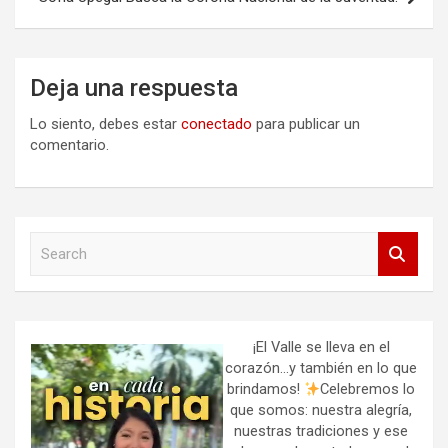
Deja una respuesta
Lo siento, debes estar
conectado
para publicar un
comentario.
S
e
a
r
c
h
¡El Valle se lleva en el
corazón…y también en lo que
brindamos!
Celebremos lo
que somos: nuestra alegría,
nuestras tradiciones y ese