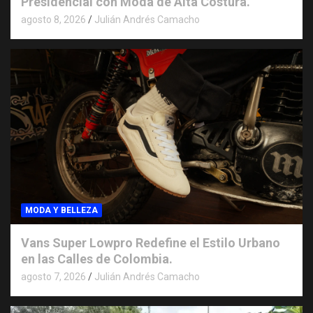
Presidencial con Moda de Alta Costura.
agosto 8, 2026
Julián Andrés Camacho
MODA Y BELLEZA
Vans Super Lowpro Redefine el Estilo Urbano
en las Calles de Colombia.
agosto 7, 2026
Julián Andrés Camacho