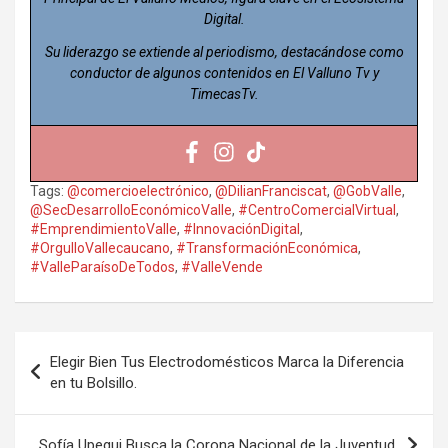
Digital.
Su liderazgo se extiende al periodismo, destacándose como
conductor de algunos contenidos en El Valluno Tv y
TimecasTv.
Tags:
@comercioelectrónico
,
@DilianFranciscat
,
@GobValle
,
@SecDesarrolloEconómicoValle
,
#CentroComercialVirtual
,
#EmprendimientoValle
,
#InnovaciónDigital
,
#OrgulloVallecaucano
,
#TransformaciónEconómica
,
#ValleParaísoDeTodos
,
#ValleVende
Navegación
Elegir Bien Tus Electrodomésticos Marca la Diferencia
de
en tu Bolsillo.
entradas
Sofía Upegui Busca la Corona Nacional de la Juventud.