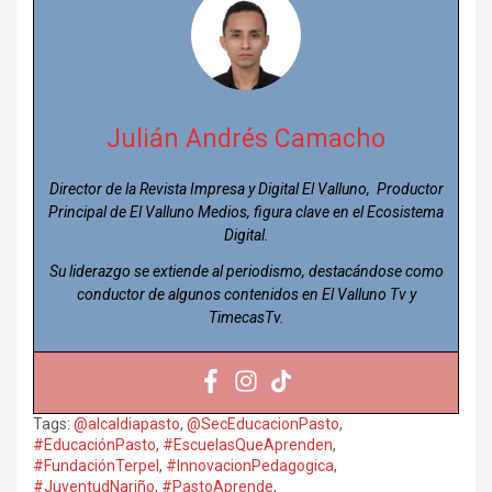
Julián Andrés Camacho
Director de la Revista Impresa y Digital El Valluno, Productor
Principal de El Valluno Medios, figura clave en el Ecosistema
Digital.
Su liderazgo se extiende al periodismo, destacándose como
conductor de algunos contenidos en El Valluno Tv y
TimecasTv.
Tags:
@alcaldiapasto
,
@SecEducacionPasto
,
#EducaciónPasto
,
#EscuelasQueAprenden
,
#FundaciónTerpel
,
#InnovacionPedagogica
,
#JuventudNariño
,
#PastoAprende
,