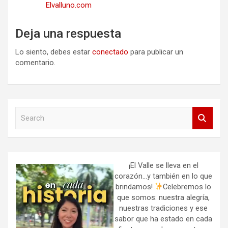
Elvalluno.com
Deja una respuesta
Lo siento, debes estar
conectado
para publicar un
comentario.
S
e
a
r
c
h
¡El Valle se lleva en el
corazón…y también en lo que
brindamos!
Celebremos lo
que somos: nuestra alegría,
nuestras tradiciones y ese
sabor que ha estado en cada