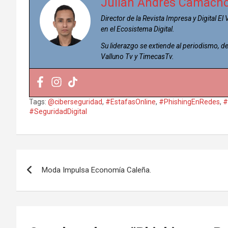
Julián Andrés Camach
Director de la Revista Impresa y Digital El
en el Ecosistema Digital.
Su liderazgo se extiende al periodismo,
Valluno Tv y TimecasTv.
Tags:
@ciberseguridad
,
#EstafasOnline
,
#PhishingEnRedes
,
#
#SeguridadDigital
Navegación
Moda Impulsa Economía Caleña.
de
entradas