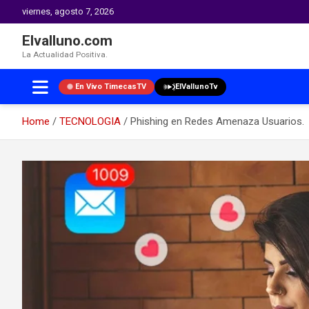
viernes, agosto 7, 2026
Elvalluno.com
La Actualidad Positiva.
En Vivo TimecasTV
ElVallunoTv
Home
TECNOLOGIA
Phishing en Redes Amenaza Usuarios.
Skip
to
content