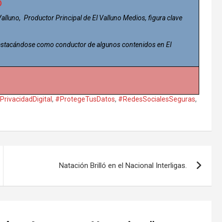
o
 Valluno, Productor Principal de El Valluno Medios, figura clave
 destacándose como conductor de algunos contenidos en El
PrivacidadDigital
,
#ProtegeTusDatos
,
#RedesSocialesSeguras
,
Natación Brilló en el Nacional Interligas.