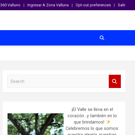
360 Valluno
Ingresar A Zona Valluna
Opt-out preferences
Salir
S
e
a
r
c
h
¡El Valle se lleva en el
corazón…y también en lo
que brindamos!
Celebremos lo que somos:
nuestra alegría, nuestras