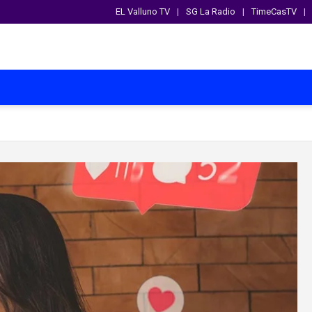
EL Valluno TV
SG La Radio
TimeCasTV