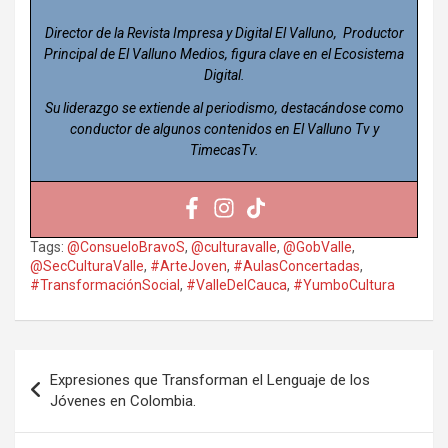
Director de la Revista Impresa y Digital El Valluno, Productor
Principal de El Valluno Medios, figura clave en el Ecosistema
Digital.
Su liderazgo se extiende al periodismo, destacándose como
conductor de algunos contenidos en El Valluno Tv y
TimecasTv.
Tags:
@ConsueloBravoS
,
@culturavalle
,
@GobValle
,
@SecCulturaValle
,
#ArteJoven
,
#AulasConcertadas
,
#TransformaciónSocial
,
#ValleDelCauca
,
#YumboCultura
Navegación
Expresiones que Transforman el Lenguaje de los
de
Jóvenes en Colombia.
entradas