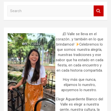
S
e
a
r
c
h
¡El Valle se lleva en el
corazón…y también en lo que
brindamos!
Celebremos lo
que somos: nuestra alegría,
nuestras tradiciones y ese
sabor que ha estado en cada
fiesta, en cada encuentro y
en cada historia compartida.
Hoy más que nunca,
elijamos lo nuestro,
apoyemos lo nuestro.
Elegir Aguardiente Blanco del
Valle es elegir a nuestra
gente, nuestra cultura, la