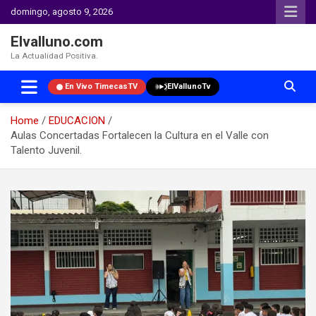
domingo, agosto 9, 2026
Elvalluno.com
La Actualidad Positiva.
En Vivo TimecasTV
ElVallunoTv
Home
EDUCACION
Aulas Concertadas Fortalecen la Cultura en el Valle con
Talento Juvenil.
Skip
to
content