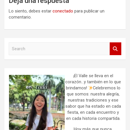
Deja una respuesta
Lo siento, debes estar
conectado
para publicar un
comentario.
S
e
a
r
c
h
¡El Valle se lleva en el
corazón…y también en lo que
brindamos!
Celebremos lo
que somos: nuestra alegría,
nuestras tradiciones y ese
sabor que ha estado en cada
fiesta, en cada encuentro y
en cada historia compartida.
Hoy más que nunca,