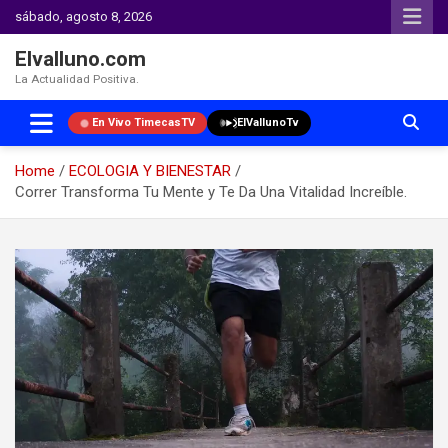
sábado, agosto 8, 2026
Elvalluno.com
La Actualidad Positiva.
En Vivo TimecasTV
ElVallunoTv
Home
ECOLOGIA Y BIENESTAR
Correr Transforma Tu Mente y Te Da Una Vitalidad Increíble.
Skip
to
content