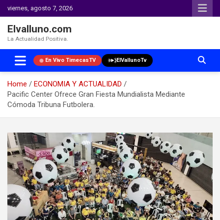
viernes, agosto 7, 2026
Elvalluno.com
La Actualidad Positiva.
En Vivo TimecasTV
ElVallunoTv
Home
ECONOMIA Y ACTUALIDAD
Pacific Center Ofrece Gran Fiesta Mundialista Mediante
Cómoda Tribuna Futbolera.
Skip
to
content