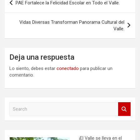
PAE Fortalece la Felicidad Escolar en Todo el Valle.
de
entradas
Vidas Diversas Transforman Panorama Cultural del
Valle.
Deja una respuesta
Lo siento, debes estar
conectado
para publicar un
comentario.
S
e
a
r
c
h
¡El Valle se lleva en el