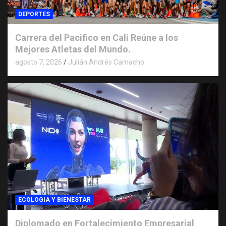
DEPORTES
Carrera del Pacifico en Cali Reúne a los
Mejores Atletas del Mundo.
agosto 7, 2026
Julián Andrés Camacho
ECOLOGIA Y BIENESTAR
Diplomado en Fortalecimiento Empresarial