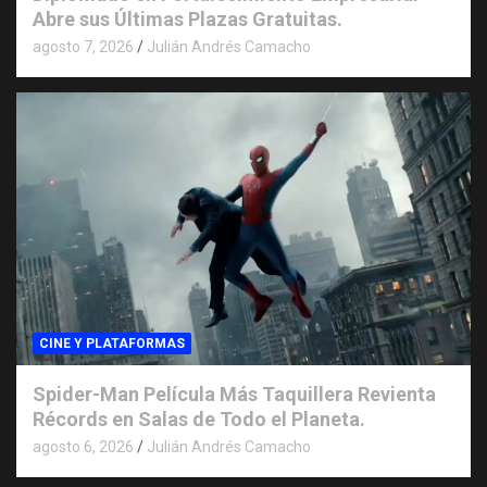
Abre sus Últimas Plazas Gratuitas.
agosto 7, 2026
Julián Andrés Camacho
CINE Y PLATAFORMAS
Spider-Man Película Más Taquillera Revienta
Récords en Salas de Todo el Planeta.
agosto 6, 2026
Julián Andrés Camacho