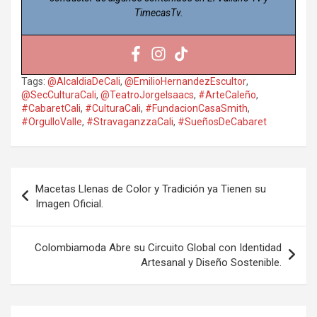
TimecasTv.
Tags:
@AlcaldiaDeCali
,
@EmilioHernandezEscultor
,
@SecCulturaCali
,
@TeatroJorgeIsaacs
,
#ArteCaleño
,
#CabaretCali
,
#CulturaCali
,
#FundacionCasaSmith
,
#OrgulloValle
,
#StravaganzzaCali
,
#SueñosDeCabaret
Navegación
Macetas Llenas de Color y Tradición ya Tienen su
de
Imagen Oficial.
entradas
Colombiamoda Abre su Circuito Global con Identidad
Artesanal y Diseño Sostenible.