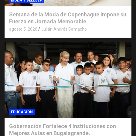
MODA Y BELLEZA
Semana de la Moda de Copenhague Impone su
Fuerza en Jornada Memorable.
agosto 5, 2026
Julián Andrés Camacho
EDUCACION
Gobernación Fortalece 4 Instituciones con
Mejores Aulas en Bugalagrande.