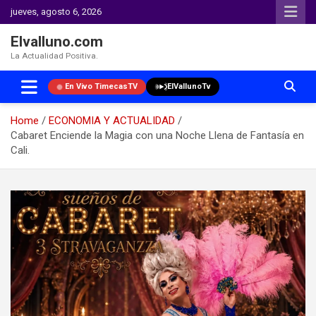
jueves, agosto 6, 2026
Elvalluno.com
La Actualidad Positiva.
En Vivo TimecasTV
ElVallunoTv
Home
ECONOMIA Y ACTUALIDAD
Cabaret Enciende la Magia con una Noche Llena de Fantasía en
Cali.
Skip
to
content