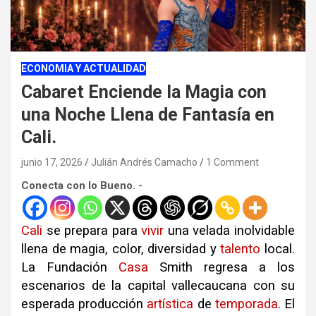
ECONOMIA Y ACTUALIDAD
Cabaret Enciende la Magia con
una Noche Llena de Fantasía en
Cali.
junio 17, 2026
Julián Andrés Camacho
1 Comment
Conecta con lo Bueno. -
Cali
se prepara para
vivir
una velada inolvidable
llena de magia, color, diversidad y
talento
local.
La Fundación
Casa
Smith regresa a los
escenarios de la capital vallecaucana con su
esperada producción
artística
de
temporada
. El