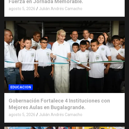
Fuerza en Jornada Memorable.
agosto 5, 2026
Julián Andrés Camacho
EDUCACION
Gobernación Fortalece 4 Instituciones con
Mejores Aulas en Bugalagrande.
agosto 5, 2026
Julián Andrés Camacho