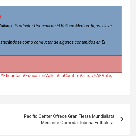
o
 Valluno, Productor Principal de El Valluno Medios, figura clave
 destacándose como conductor de algunos contenidos en El
YEtiquetas #EducaciónValle
,
#LaCumbreValle
,
#PAEValle
,
Pacific Center Ofrece Gran Fiesta Mundialista
Mediante Cómoda Tribuna Futbolera.