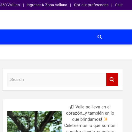
360 Valluno
Ingresar A Zona Valluna
Opt-out preferences
Salir
S
e
a
r
c
h
¡El Valle se lleva en el
corazón…y también en lo
que brindamos!
Celebremos lo que somos:
nuestra alegría, nuestras