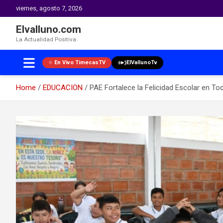
viernes, agosto 7, 2026
Elvalluno.com
La Actualidad Positiva.
En Vivo TimecasTV
ElVallunoTv
Home
EDUCACION
PAE Fortalece la Felicidad Escolar en Tod
Skip
to
content