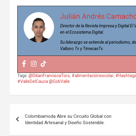
Julián Andrés Camach
Director de la Revista Impresa y Digital El
en el Ecosistema Digital.
Su liderazgo se extiende al periodismo,
Valluno Tv y TimecasTv.
Tags:
@DilianFranciscaToro
,
#alimentaciónescolar
,
#Hashtags
#ValleDelCauca @GobValle
Navegación
Colombiamoda Abre su Circuito Global con
de
Identidad Artesanal y Diseño Sostenible.
entradas