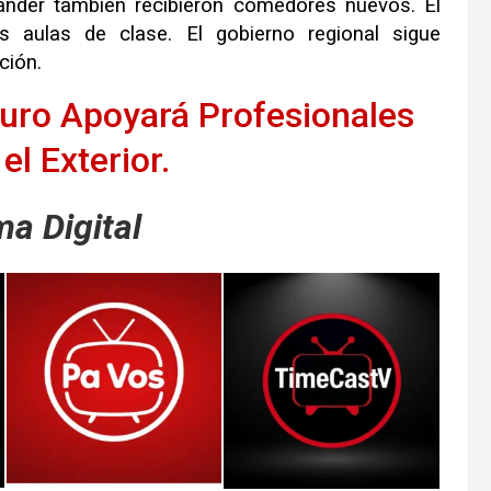
ander también recibieron comedores nuevos. El
 aulas de clase. El gobierno regional sigue
ción.
turo Apoyará Profesionales
l Exterior.
a Digital