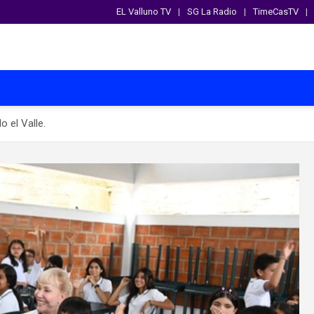
EL Valluno TV
SG La Radio
TimeCasTV
o el Valle.