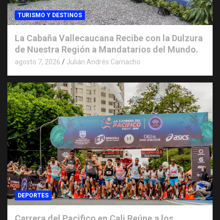
TURISMO Y DESTINOS
La Cabaña Vallecaucana Recibe con la Dulzura
de Nuestra Región a Mandatarios del Mundo.
agosto 7, 2026
Julián Andrés Camacho
DEPORTES
Carrera del Pacifico en Cali Reúne a los