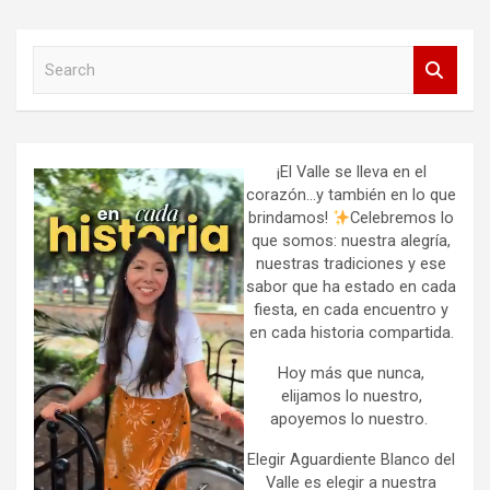
S
e
a
r
c
h
¡El Valle se lleva en el
corazón…y también en lo que
brindamos!
Celebremos lo
que somos: nuestra alegría,
nuestras tradiciones y ese
sabor que ha estado en cada
fiesta, en cada encuentro y
en cada historia compartida.
Hoy más que nunca,
elijamos lo nuestro,
apoyemos lo nuestro.
Elegir Aguardiente Blanco del
Valle es elegir a nuestra