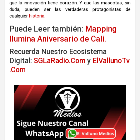
que la innovación tiene corazón. Y que las mascotas, sin
duda, pueden ser las verdaderas protagonistas de
cualquier
historia
.
Puede Leer también:
Mapping
Ilumina Aniversario de Cali.
Recuerda Nuestro Ecosistema
Digital:
SGLaRadio.Com
y
ElVallunoTv
.Com