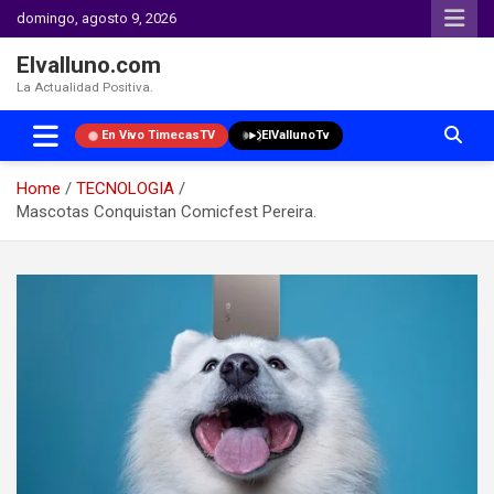
domingo, agosto 9, 2026
Elvalluno.com
La Actualidad Positiva.
En Vivo TimecasTV
ElVallunoTv
Home
TECNOLOGIA
Mascotas Conquistan Comicfest Pereira.
Skip
to
content