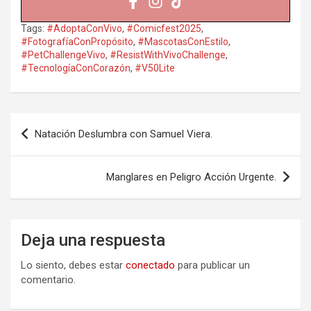
Tags:
#AdoptaConVivo
,
#Comicfest2025
,
#FotografíaConPropósito
,
#MascotasConEstilo
,
#PetChallengeVivo
,
#ResistWithVivoChallenge
,
#TecnologíaConCorazón
,
#V50Lite
Navegación
Natación Deslumbra con Samuel Viera.
de
entradas
Manglares en Peligro Acción Urgente.
Deja una respuesta
Lo siento, debes estar
conectado
para publicar un
comentario.