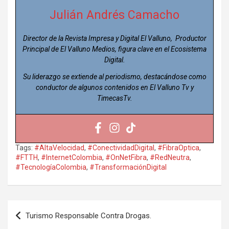
Julián Andrés Camacho
Director de la Revista Impresa y Digital El Valluno, Productor
Principal de El Valluno Medios, figura clave en el Ecosistema
Digital.
Su liderazgo se extiende al periodismo, destacándose como
conductor de algunos contenidos en El Valluno Tv y
TimecasTv.
Tags:
#AltaVelocidad
,
#ConectividadDigital
,
#FibraOptica
,
#FTTH
,
#InternetColombia
,
#OnNetFibra
,
#RedNeutra
,
#TecnologíaColombia
,
#TransformaciónDigital
Navegación
Turismo Responsable Contra Drogas.
de