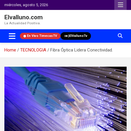
miércoles, agosto 5, 2026
Elvalluno.com
La Actualidad Positiva.
En Vivo TimecasTV
ElVallunoTv
Home
TECNOLOGIA
Fibra Óptica Lidera Conectividad.
Skip
to
content