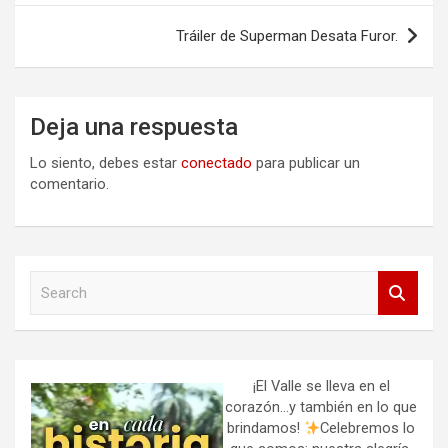
entradas
Tráiler de Superman Desata Furor.
Deja una respuesta
Lo siento, debes estar
conectado
para publicar un
comentario.
S
e
a
r
c
h
¡El Valle se lleva en el
corazón…y también en lo que
brindamos!
Celebremos lo