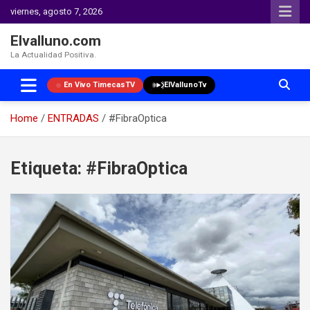
viernes, agosto 7, 2026
Elvalluno.com
La Actualidad Positiva.
En Vivo TimecasTV
ElVallunoTv
Home
ENTRADAS
#FibraOptica
Skip
to
Etiqueta:
#FibraOptica
content