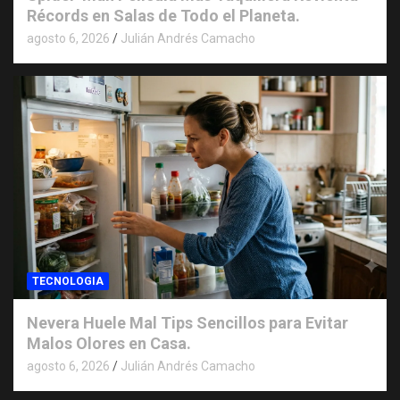
Récords en Salas de Todo el Planeta.
agosto 6, 2026
Julián Andrés Camacho
TECNOLOGIA
Nevera Huele Mal Tips Sencillos para Evitar
Malos Olores en Casa.
agosto 6, 2026
Julián Andrés Camacho