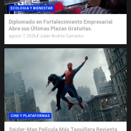
ECOLOGIA Y BIENESTAR
Diplomado en Fortalecimiento Empresarial
Abre sus Últimas Plazas Gratuitas.
agosto 7, 2026
Julián Andrés Camacho
CINE Y PLATAFORMAS
Spider-Man Película Más Taquillera Revienta