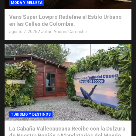
MODA Y BELLEZA
Vans Super Lowpro Redefine el Estilo Urbano
en las Calles de Colombia.
agosto 7, 2026
Julián Andrés Camacho
TURISMO Y DESTINOS
La Cabaña Vallecaucana Recibe con la Dulzura
de Nuestra Región a Mandatarios del Mundo.