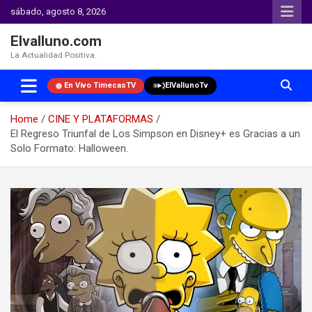
sábado, agosto 8, 2026
Elvalluno.com
La Actualidad Positiva.
En Vivo TimecasTV
ElVallunoTv
Home
CINE Y PLATAFORMAS
El Regreso Triunfal de Los Simpson en Disney+ es Gracias a un
Solo Formato: Halloween.
Skip
to
content