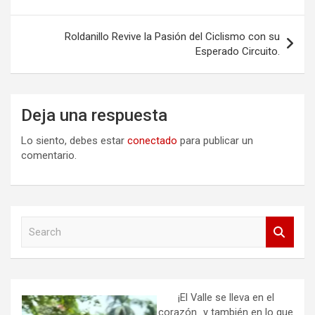
entradas
Roldanillo Revive la Pasión del Ciclismo con su
Esperado Circuito.
Deja una respuesta
Lo siento, debes estar
conectado
para publicar un
comentario.
S
e
a
r
c
h
¡El Valle se lleva en el
corazón…y también en lo que