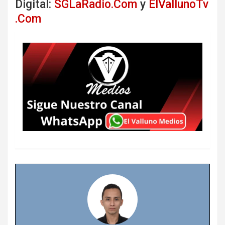
Digital:
SGLaRadio.Com
y
ElVallunoTv
.Com