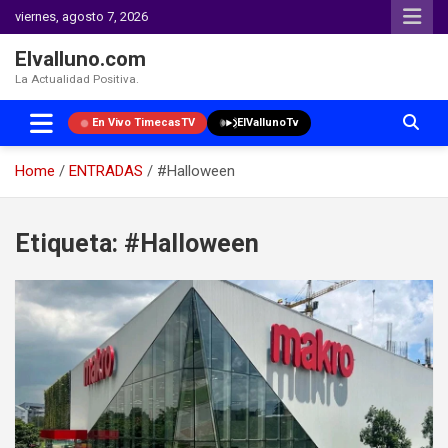
viernes, agosto 7, 2026
Elvalluno.com
La Actualidad Positiva.
En Vivo TimecasTV
ElVallunoTv
Home
ENTRADAS
#Halloween
Skip
to
Etiqueta:
#Halloween
content