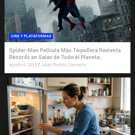
CINE Y PLATAFORMAS
Spider-Man Película Más Taquillera Revienta
Récords en Salas de Todo el Planeta.
agosto 6, 2026
Julián Andrés Camacho