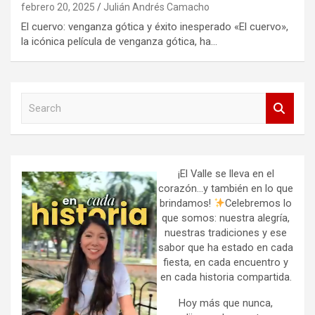
febrero 20, 2025
Julián Andrés Camacho
El cuervo: venganza gótica y éxito inesperado «El cuervo»,
la icónica película de venganza gótica, ha…
S
e
a
r
c
h
¡El Valle se lleva en el
corazón…y también en lo que
brindamos!
Celebremos lo
que somos: nuestra alegría,
nuestras tradiciones y ese
sabor que ha estado en cada
fiesta, en cada encuentro y
en cada historia compartida.
Hoy más que nunca,