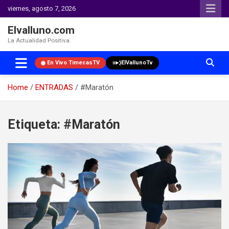
viernes, agosto 7, 2026
Elvalluno.com
La Actualidad Positiva.
En Vivo TimecasTV
ElVallunoTv
Home
ENTRADAS
#Maratón
Skip
to
Etiqueta:
#Maratón
content