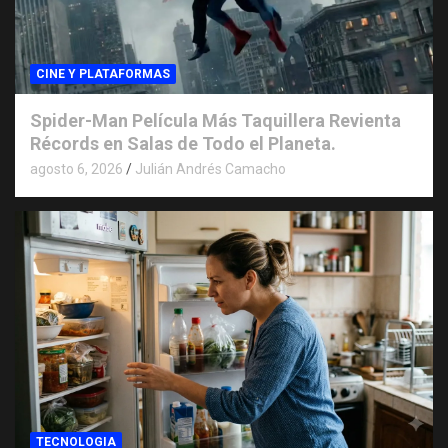
CINE Y PLATAFORMAS
Spider-Man Película Más Taquillera Revienta
Récords en Salas de Todo el Planeta.
agosto 6, 2026
Julián Andrés Camacho
TECNOLOGIA