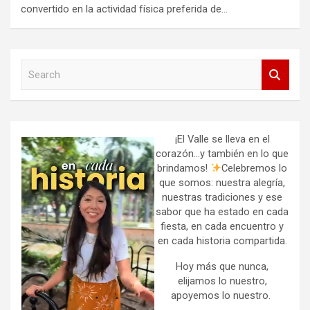
convertido en la actividad física preferida de…
S
e
a
r
c
h
¡El Valle se lleva en el
corazón…y también en lo que
brindamos!
Celebremos lo
que somos: nuestra alegría,
nuestras tradiciones y ese
sabor que ha estado en cada
fiesta, en cada encuentro y
en cada historia compartida.
Hoy más que nunca,
elijamos lo nuestro,
apoyemos lo nuestro.