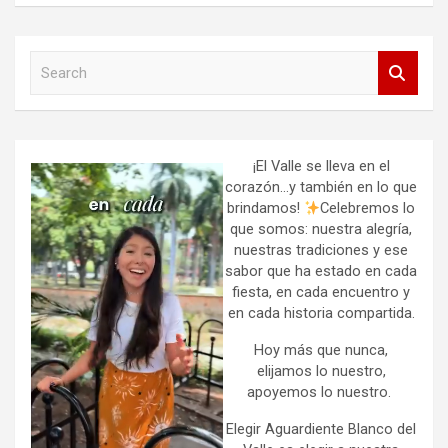
S
e
a
r
c
h
¡El Valle se lleva en el
corazón…y también en lo que
brindamos!
Celebremos lo
que somos: nuestra alegría,
nuestras tradiciones y ese
sabor que ha estado en cada
fiesta, en cada encuentro y
en cada historia compartida.
Hoy más que nunca,
elijamos lo nuestro,
apoyemos lo nuestro.
Elegir Aguardiente Blanco del