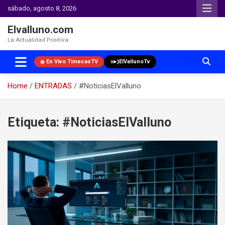
sábado, agosto 8, 2026
Elvalluno.com
La Actualidad Positiva.
En Vivo TimecasTV
ElVallunoTv
Home
ENTRADAS
#NoticiasElValluno
Skip
to
Etiqueta:
#NoticiasElValluno
content