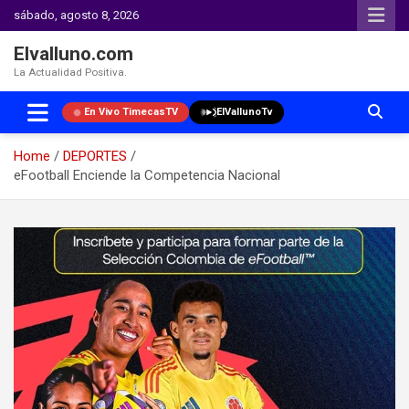
sábado, agosto 8, 2026
Elvalluno.com
La Actualidad Positiva.
En Vivo TimecasTV
ElVallunoTv
Home
DEPORTES
eFootball Enciende la Competencia Nacional
Skip
to
content