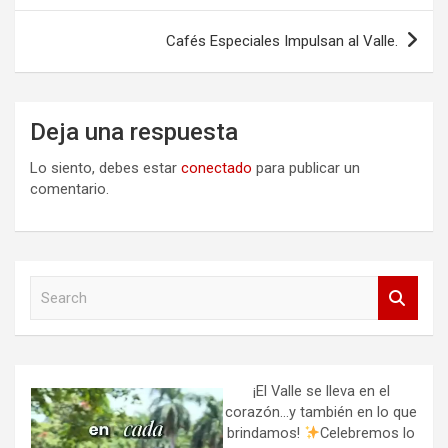
entradas
Cafés Especiales Impulsan al Valle.
Deja una respuesta
Lo siento, debes estar
conectado
para publicar un
comentario.
S
e
a
r
c
h
¡El Valle se lleva en el
corazón…y también en lo que
brindamos!
Celebremos lo