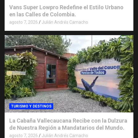
Vans Super Lowpro Redefine el Estilo Urbano
en las Calles de Colombia.
agosto 7, 2026
Julián Andrés Camacho
TURISMO Y DESTINOS
La Cabaña Vallecaucana Recibe con la Dulzura
de Nuestra Región a Mandatarios del Mundo.
agosto 7, 2026
Julián Andrés Camacho