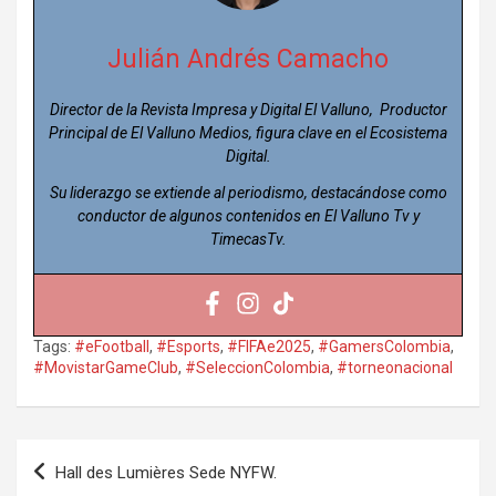
Julián Andrés Camacho
Director de la Revista Impresa y Digital El Valluno, Productor
Principal de El Valluno Medios, figura clave en el Ecosistema
Digital.
Su liderazgo se extiende al periodismo, destacándose como
conductor de algunos contenidos en El Valluno Tv y
TimecasTv.
Tags:
#eFootball
,
#Esports
,
#FIFAe2025
,
#GamersColombia
,
#MovistarGameClub
,
#SeleccionColombia
,
#torneonacional
Navegación
Hall des Lumières Sede NYFW.
de