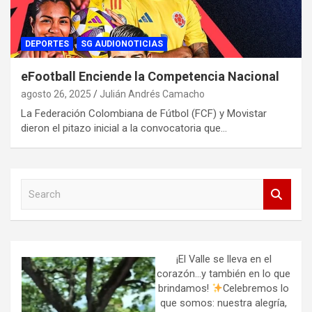
DEPORTES
SG AUDIONOTICIAS
eFootball Enciende la Competencia Nacional
agosto 26, 2025
Julián Andrés Camacho
La Federación Colombiana de Fútbol (FCF) y Movistar
dieron el pitazo inicial a la convocatoria que…
S
e
a
r
c
h
¡El Valle se lleva en el
corazón…y también en lo que
brindamos!
Celebremos lo
que somos: nuestra alegría,