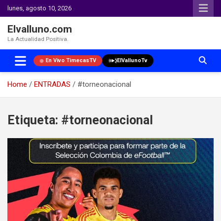
lunes, agosto 10, 2026
Elvalluno.com
La Actualidad Positiva.
En Vivo TimecasTV
ElVallunoTv
Home
ENTRADAS
#torneonacional
Skip
to
Etiqueta:
#torneonacional
content