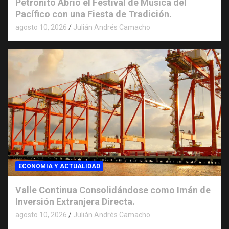
Petronito Abrió el Festival de Música del
Pacífico con una Fiesta de Tradición.
agosto 10, 2026
Julián Andrés Camacho
ECONOMIA Y ACTUALIDAD
Valle Continua Consolidándose como Imán de
Inversión Extranjera Directa.
agosto 10, 2026
Julián Andrés Camacho