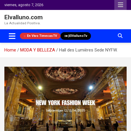
viernes, agosto 7, 2026
Elvalluno.com
La Actualidad Positiva.
En Vivo TimecasTV
ElVallunoTv
Home
MODA Y BELLEZA
Hall des Lumières Sede NYFW.
Skip
to
content