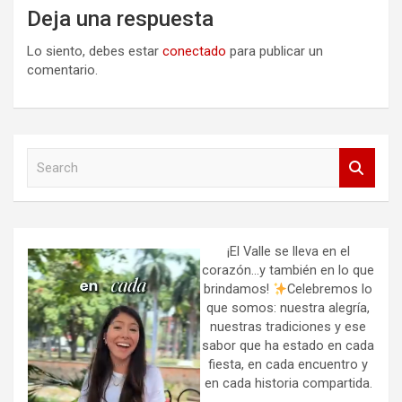
Deja una respuesta
Lo siento, debes estar
conectado
para publicar un
comentario.
S
e
a
r
c
h
¡El Valle se lleva en el
corazón…y también en lo que
brindamos!
Celebremos lo
que somos: nuestra alegría,
nuestras tradiciones y ese
sabor que ha estado en cada
fiesta, en cada encuentro y
en cada historia compartida.