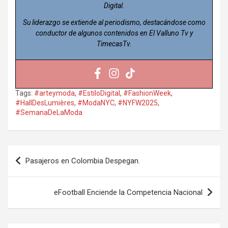
Digital.
Su liderazgo se extiende al periodismo, destacándose como
conductor de algunos contenidos en El Valluno Tv y
TimecasTv.
Tags:
#arteymoda
,
#EstiloDigital
,
#FashionWeek
,
#HallDesLumières
,
#ModaNYC
,
#NYFW2025
,
#SemanaDeLaModa
Navegación
Pasajeros en Colombia Despegan.
de
entradas
eFootball Enciende la Competencia Nacional