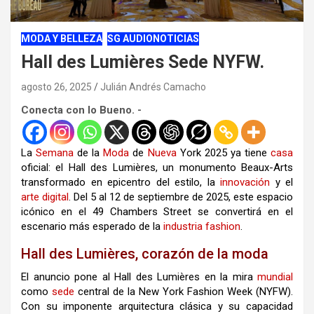
MODA Y BELLEZA
SG AUDIONOTICIAS
Hall des Lumières Sede NYFW.
agosto 26, 2025
Julián Andrés Camacho
Conecta con lo Bueno. -
La
Semana
de la
Moda
de
Nueva
York 2025 ya tiene
casa
oficial: el Hall des Lumières, un monumento Beaux-Arts
transformado en epicentro del estilo, la
innovación
y el
arte
digital
. Del 5 al 12 de septiembre de 2025, este espacio
icónico en el 49 Chambers Street se convertirá en el
escenario más esperado de la
industria
fashion
.
Hall des Lumières, corazón de la moda
El anuncio pone al Hall des Lumières en la mira
mundial
como
sede
central de la New York Fashion Week (NYFW).
Con su imponente arquitectura clásica y su capacidad