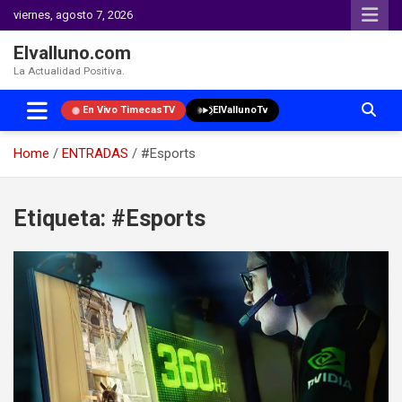
viernes, agosto 7, 2026
Elvalluno.com
La Actualidad Positiva.
En Vivo TimecasTV
ElVallunoTv
Home
ENTRADAS
#Esports
Skip
to
Etiqueta:
#Esports
content