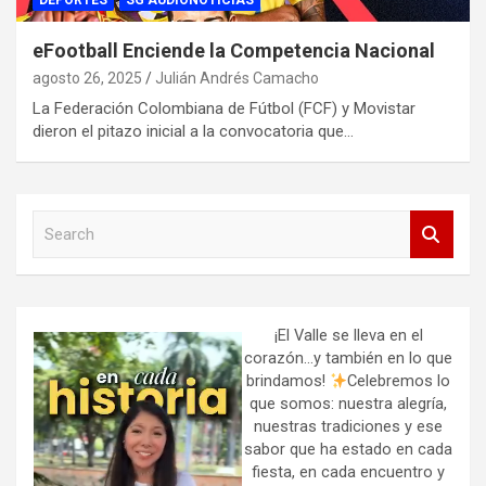
DEPORTES
SG AUDIONOTICIAS
eFootball Enciende la Competencia Nacional
agosto 26, 2025
Julián Andrés Camacho
La Federación Colombiana de Fútbol (FCF) y Movistar
dieron el pitazo inicial a la convocatoria que…
S
e
a
r
c
h
¡El Valle se lleva en el
corazón…y también en lo que
brindamos!
Celebremos lo
que somos: nuestra alegría,
nuestras tradiciones y ese
sabor que ha estado en cada
fiesta, en cada encuentro y