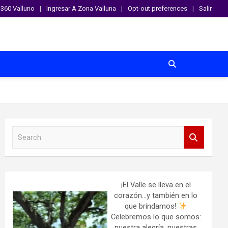
360 Valluno
Ingresar A Zona Valluna
Opt-out preferences
Salir
S
e
a
r
c
h
¡El Valle se lleva en el
corazón…y también en lo
que brindamos!
Celebremos lo que somos:
nuestra alegría, nuestras