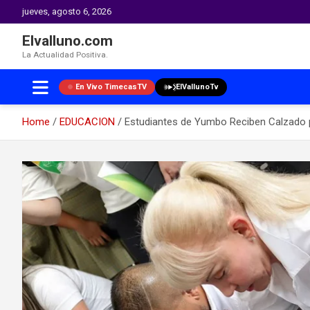
jueves, agosto 6, 2026
Elvalluno.com
La Actualidad Positiva.
En Vivo TimecasTV
ElVallunoTv
Home
EDUCACION
Estudiantes de Yumbo Reciben Calzado p
Skip
to
content