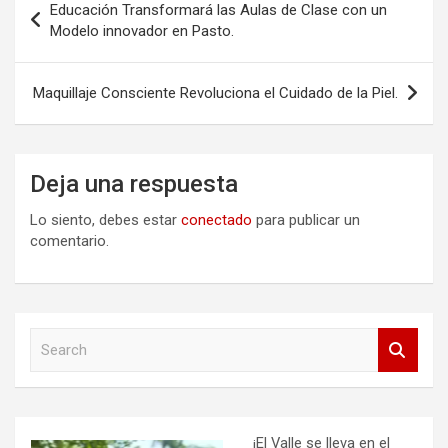
Educación Transformará las Aulas de Clase con un
de
Modelo innovador en Pasto.
entradas
Maquillaje Consciente Revoluciona el Cuidado de la Piel.
Deja una respuesta
Lo siento, debes estar
conectado
para publicar un
comentario.
S
e
a
r
c
h
¡El Valle se lleva en el