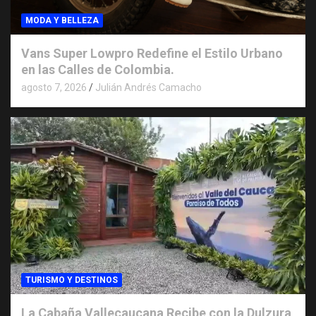
MODA Y BELLEZA
Vans Super Lowpro Redefine el Estilo Urbano
en las Calles de Colombia.
agosto 7, 2026
Julián Andrés Camacho
TURISMO Y DESTINOS
La Cabaña Vallecaucana Recibe con la Dulzura