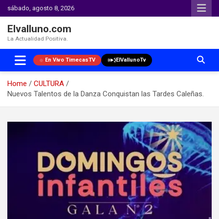
sábado, agosto 8, 2026
Elvalluno.com
La Actualidad Positiva.
En Vivo TimecasTV
ElVallunoTv
Home
CULTURA
Nuevos Talentos de la Danza Conquistan las Tardes Caleñas.
Skip
to
content