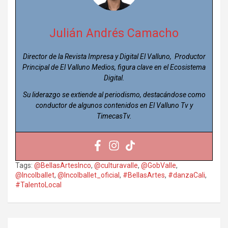
Julián Andrés Camacho
Director de la Revista Impresa y Digital El Valluno, Productor
Principal de El Valluno Medios, figura clave en el Ecosistema
Digital.
Su liderazgo se extiende al periodismo, destacándose como
conductor de algunos contenidos en El Valluno Tv y
TimecasTv.
Tags:
@BellasArtesInco
,
@culturavalle
,
@GobValle
,
@Incolballet
,
@Incolballet_oficial
,
#BellasArtes
,
#danzaCali
,
#TalentoLocal
Navegación