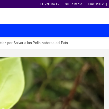
EL Valluno TV
SG La Radio
TimeCasTV
ez por Salvar a las Polinizadoras del País.