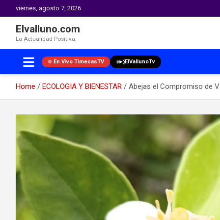
viernes, agosto 7, 2026
Elvalluno.com
La Actualidad Positiva.
En Vivo TimecasTV
ElVallunoTv
Home
ECOLOGIA Y BIENESTAR
Abejas el Compromiso de Vél
Skip
to
content