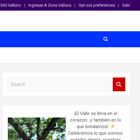
360 Valluno
Ingresar A Zona Valluna
Opt-out preferences
Salir
S
e
a
r
c
h
¡El Valle se lleva en el
corazón…y también en lo
que brindamos!
Celebremos lo que somos:
nuestra alegría, nuestras