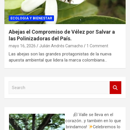
ECOLOGIA Y BIENESTAR
Abejas el Compromiso de Vélez por Salvar a
las Polinizadoras del País.
mayo 16, 2026
Julián Andrés Camacho
1 Comment
Las abejas son las grandes protagonistas de la nueva
apuesta ambiental que lidera la marca colombiana…
S
e
a
r
c
h
¡El Valle se lleva en el
corazón…y también en lo que
brindamos!
Celebremos lo