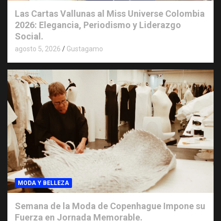
Las Cartas Vallunas al Miss Universe Colombia
2026: Elegancia, Periodismo y Liderazgo
Social.
agosto 5, 2026
Gustagamo
MODA Y BELLEZA
Semana de la Moda de Copenhague Impone su
Fuerza en Jornada Memorable.