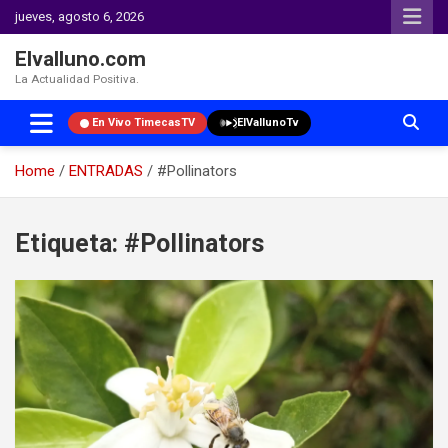
jueves, agosto 6, 2026
Elvalluno.com
La Actualidad Positiva.
En Vivo TimecasTV
ElVallunoTv
Home
ENTRADAS
#Pollinators
Skip
to
Etiqueta:
#Pollinators
content