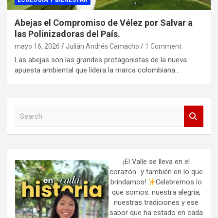
ECOLOGIA Y BIENESTAR
Abejas el Compromiso de Vélez por Salvar a
las Polinizadoras del País.
mayo 16, 2026
Julián Andrés Camacho
1 Comment
Las abejas son las grandes protagonistas de la nueva
apuesta ambiental que lidera la marca colombiana…
S
e
a
r
c
h
¡El Valle se lleva en el
corazón…y también en lo que
brindamos!
Celebremos lo
que somos: nuestra alegría,
nuestras tradiciones y ese
sabor que ha estado en cada