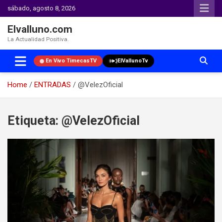
sábado, agosto 8, 2026
Elvalluno.com
La Actualidad Positiva.
En Vivo TimecasTV
ElVallunoTv
Home
ENTRADAS
@VelezOficial
Skip
to
Etiqueta:
@VelezOficial
content