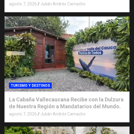
agosto 7, 2026
Julián Andrés Camacho
TURISMO Y DESTINOS
La Cabaña Vallecaucana Recibe con la Dulzura
de Nuestra Región a Mandatarios del Mundo.
agosto 7, 2026
Julián Andrés Camacho