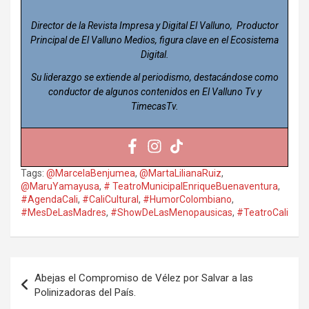
Director de la Revista Impresa y Digital El Valluno, Productor
Principal de El Valluno Medios, figura clave en el Ecosistema
Digital.
Su liderazgo se extiende al periodismo, destacándose como
conductor de algunos contenidos en El Valluno Tv y
TimecasTv.
Tags:
@MarcelaBenjumea
,
@MartaLilianaRuiz
,
@MaruYamayusa
,
# TeatroMunicipalEnriqueBuenaventura
,
#AgendaCali
,
#CaliCultural
,
#HumorColombiano
,
#MesDeLasMadres
,
#ShowDeLasMenopausicas
,
#TeatroCali
Navegación
Abejas el Compromiso de Vélez por Salvar a las
de
Polinizadoras del País.