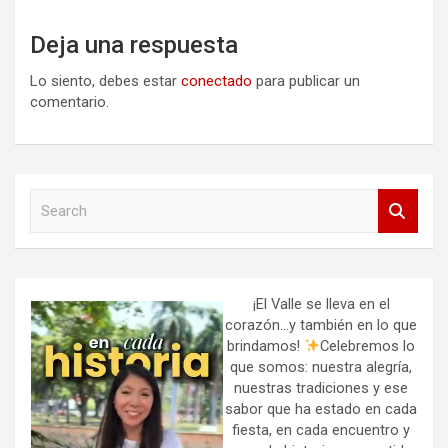
Deja una respuesta
Lo siento, debes estar
conectado
para publicar un
comentario.
S
e
a
r
c
h
¡El Valle se lleva en el
corazón…y también en lo que
brindamos!
Celebremos lo
que somos: nuestra alegría,
nuestras tradiciones y ese
sabor que ha estado en cada
fiesta, en cada encuentro y