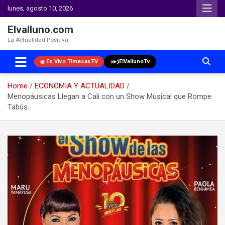
lunes, agosto 10, 2026
Elvalluno.com
La Actualidad Positiva.
En Vivo TimecasTV
ElVallunoTv
Home
ECONOMIA Y ACTUALIDAD
Menopáusicas Llegan a Cali con un Show Musical que Rompe
Tabús.
Skip
to
content