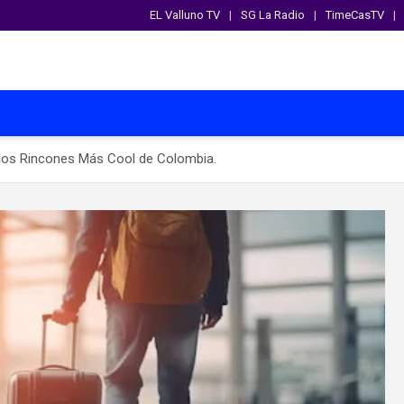
EL Valluno TV
SG La Radio
TimeCasTV
 los Rincones Más Cool de Colombia.