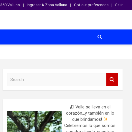
360 Valluno
Ingresar A Zona Valluna
Opt-out preferences
Salir
S
e
a
r
c
h
¡El Valle se lleva en el
corazón…y también en lo
que brindamos!
Celebremos lo que somos:
nuestra alegría, nuestras