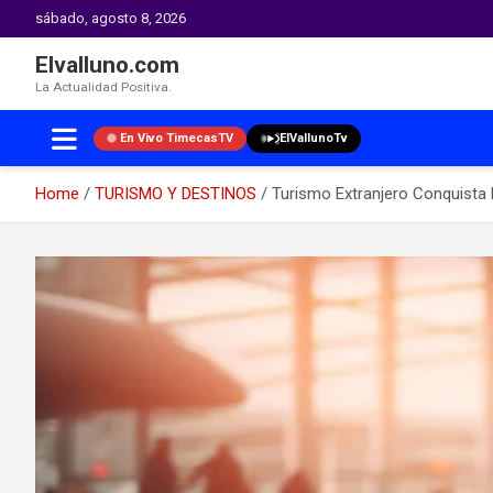
sábado, agosto 8, 2026
Elvalluno.com
La Actualidad Positiva.
En Vivo TimecasTV
ElVallunoTv
Home
TURISMO Y DESTINOS
Turismo Extranjero Conquista
Skip
to
content