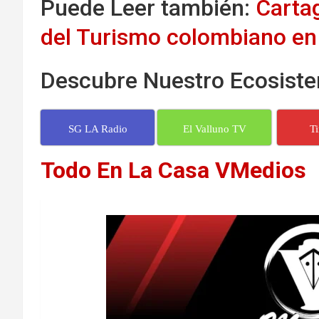
Puede Leer también:
Cartag
del Turismo colombiano en
Descubre Nuestro Ecosiste
SG LA Radio
El Valluno TV
T
Todo En La Casa VMedios