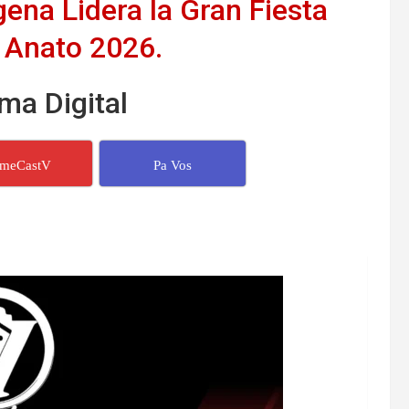
ena Lidera la Gran Fiesta
 Anato 2026.
ma Digital
imeCastV
Pa Vos