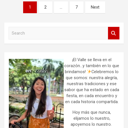
Paginación
1
2
…
7
Next
de
entradas
S
e
a
r
c
h
¡El Valle se lleva en el
corazón…y también en lo que
brindamos!
Celebremos lo
que somos: nuestra alegría,
nuestras tradiciones y ese
sabor que ha estado en cada
fiesta, en cada encuentro y
en cada historia compartida.
Hoy más que nunca,
elijamos lo nuestro,
apoyemos lo nuestro.