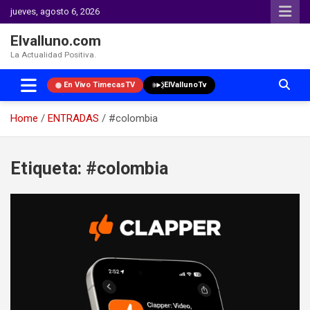
jueves, agosto 6, 2026
Elvalluno.com
La Actualidad Positiva.
En Vivo TimecasTV
ElVallunoTv
Home
ENTRADAS
#colombia
Skip
to
Etiqueta:
#colombia
content