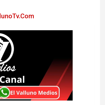
llunoTv.Com