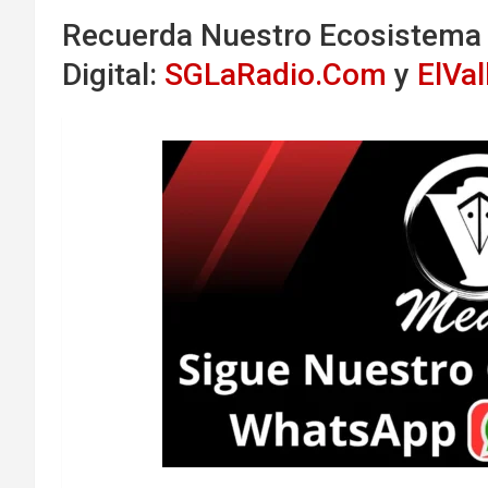
Recuerda Nuestro Ecosistema
Digital:
SGLaRadio.Com
y
ElVa