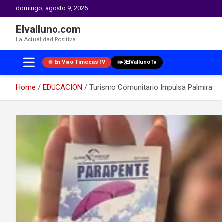
domingo, agosto 9, 2026
Elvalluno.com
La Actualidad Positiva.
En Vivo TimecasTV
ElVallunoTv
Home
EDUCACION
Turismo Comunitario Impulsa Palmira.
Skip
to
content