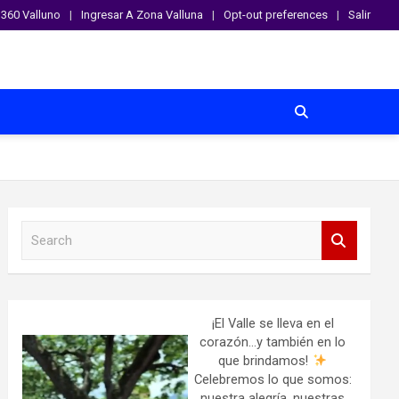
360 Valluno
Ingresar A Zona Valluna
Opt-out preferences
Salir
S
e
a
r
c
h
¡El Valle se lleva en el
corazón…y también en lo
que brindamos!
Celebremos lo que somos:
nuestra alegría, nuestras