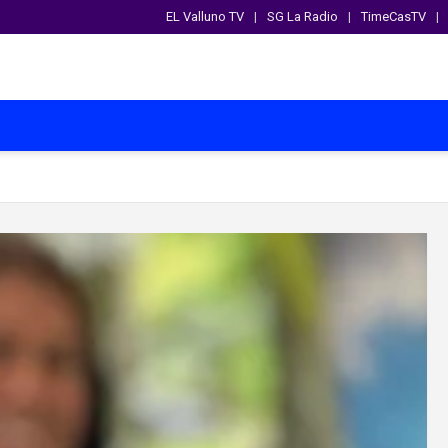
EL Valluno TV
SG La Radio
TimeCasTV