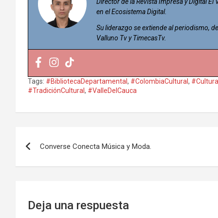
Director de la Revista Impresa y Digital El
en el Ecosistema Digital.
Su liderazgo se extiende al periodismo,
Valluno Tv y TimecasTv.
Tags:
#BibliotecaDepartamental
,
#ColombiaCultural
,
#Cultur
#TradiciónCultural
,
#ValleDelCauca
Navegación
Converse Conecta Música y Moda.
de
entradas
Deja una respuesta