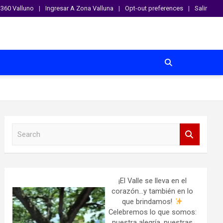
360 Valluno
Ingresar A Zona Valluna
Opt-out preferences
Salir
S
e
a
r
c
h
¡El Valle se lleva en el
corazón…y también en lo
que brindamos!
Celebremos lo que somos:
nuestra alegría, nuestras