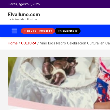
jueves, agosto 6, 2026
Elvalluno.com
La Actualidad Positiva.
En Vivo TimecasTV
ElVallunoTv
Home
CULTURA
Niño Dios Negro Celebración Cultural en Cal
Skip
to
content