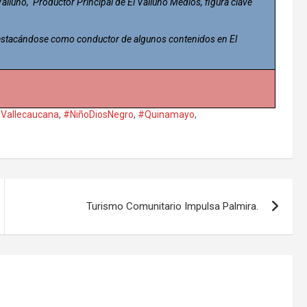
 Valluno, Productor Principal de El Valluno Medios, figura clave
 destacándose como conductor de algunos contenidos en El
aVallecaucana
,
#NiñoDiosNegro
,
#Quinamayo
,
Turismo Comunitario Impulsa Palmira.