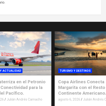
rio.
Y ACTUALIDAD
TURISMO Y DESTINOS
aterriza en el Petronio
Copa Airlines Conecta
Conectividad para la
Margarita con el Resto
el Pacífico.
Continente Americano
026
Julián Andrés Camacho
agosto 6, 2026
Julián Andrés