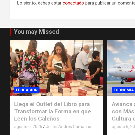
Lo siento, debes estar
conectado
para publicar un comenta
You may Missed
EDUCACION
ECONOMIA 
Llega el Outlet del Libro para
Avianca 
Transformar la Forma en que
con Más 
Leen los Caleños.
Cultura d
agosto 6, 2026
Julián Andrés Camacho
agosto 6, 2