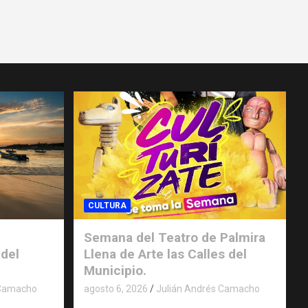
CULTURA
Semana del Teatro de Palmira
 del
Llena de Arte las Calles del
.
Municipio.
 Camacho
agosto 6, 2026
Julián Andrés Camacho