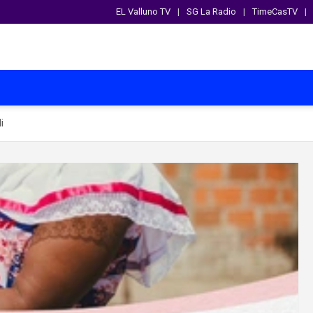
EL Valluno TV
SG La Radio
TimeCasTV
i