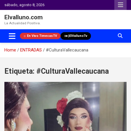
sábado, agosto 8, 2026
Elvalluno.com
La Actualidad Positiva.
En Vivo TimecasTV
ElVallunoTv
Home
ENTRADAS
#CulturaVallecaucana
Skip
to
Etiqueta:
#CulturaVallecaucana
content