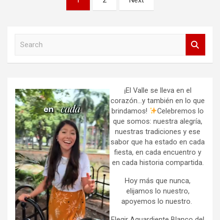
de
entradas
S
e
a
r
c
h
¡El Valle se lleva en el
corazón…y también en lo que
brindamos!
Celebremos lo
que somos: nuestra alegría,
nuestras tradiciones y ese
sabor que ha estado en cada
fiesta, en cada encuentro y
en cada historia compartida.
Hoy más que nunca,
elijamos lo nuestro,
apoyemos lo nuestro.
Elegir Aguardiente Blanco del