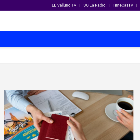
EL Valluno TV
SG La Radio
TimeCasTV