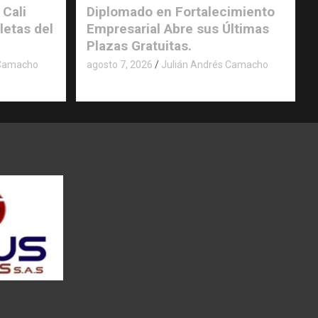
 Cali
Diplomado en Fortalecimiento
letas del
Empresarial Abre sus Últimas
Plazas Gratuitas.
 Camacho
agosto 7, 2026
Julián Andrés Camacho