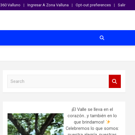
360 Valluno
Ingresar A Zona Valluna
Opt-out preferences
Salir
S
e
a
r
c
h
¡El Valle se lleva en el
corazón…y también en lo
que brindamos!
Celebremos lo que somos:
nuestra alegría, nuestras