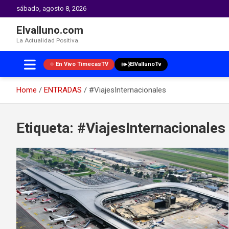
sábado, agosto 8, 2026
Elvalluno.com
La Actualidad Positiva.
En Vivo TimecasTV
ElVallunoTv
Home
ENTRADAS
#ViajesInternacionales
Skip
to
Etiqueta:
#ViajesInternacionales
content