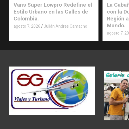
Vans Super Lowpro Redefine el
La Cabañ
Estilo Urbano en las Calles de
con la D
Colombia.
Región a
Mundo.
agosto 7, 2026
Julián Andrés Camacho
agosto 7, 2