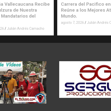
a Vallecaucana Recibe
Carrera del Pacifico en
ulzura de Nuestra
Reúne a los Mejores At
 Mandatarios del
Mundo.
agosto 7, 2026
Julián Andrés
026
Julián Andrés Camacho