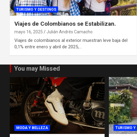
TURISMO Y DESTINOS
Viajes de Colombianos se Estabilizan.
mayo 16, 2025
Julián Andrés Camacho
Viajes de colombianos al exterior muestran leve baja del
0,1% entre enero y abril de 2025,…
You may Missed
MODA Y BELLEZA
TURISMO Y