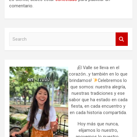
comentario.
S
e
a
r
c
h
¡El Valle se lleva en el
corazón…y también en lo que
brindamos!
Celebremos lo
que somos: nuestra alegría,
nuestras tradiciones y ese
sabor que ha estado en cada
fiesta, en cada encuentro y
en cada historia compartida.
Hoy más que nunca,
elijamos lo nuestro,
apoyemos lo nuestro.