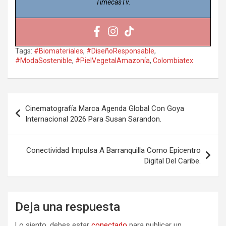
TimecasTv.
Tags:
#Biomateriales
,
#DiseñoResponsable
,
#ModaSostenible
,
#PielVegetalAmazonía
,
Colombiatex
Navegación
Cinematografía Marca Agenda Global Con Goya
de
Internacional 2026 Para Susan Sarandon.
entradas
Conectividad Impulsa A Barranquilla Como Epicentro
Digital Del Caribe.
Deja una respuesta
Lo siento, debes estar
conectado
para publicar un