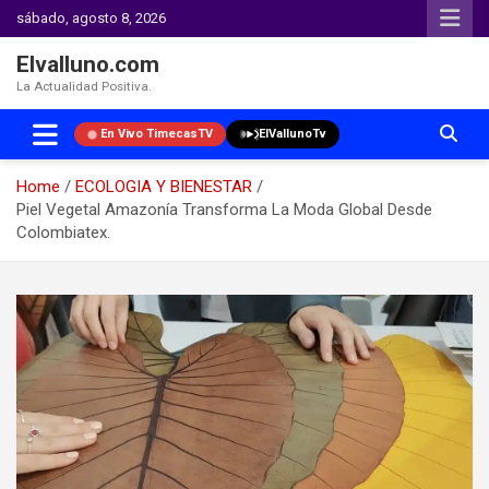
sábado, agosto 8, 2026
Elvalluno.com
La Actualidad Positiva.
En Vivo TimecasTV
ElVallunoTv
Home
ECOLOGIA Y BIENESTAR
Piel Vegetal Amazonía Transforma La Moda Global Desde
Colombiatex.
Skip
to
content