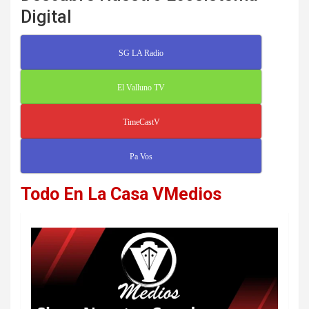
Digital
SG LA Radio
El Valluno TV
TimeCastV
Pa Vos
Todo En La Casa VMedios