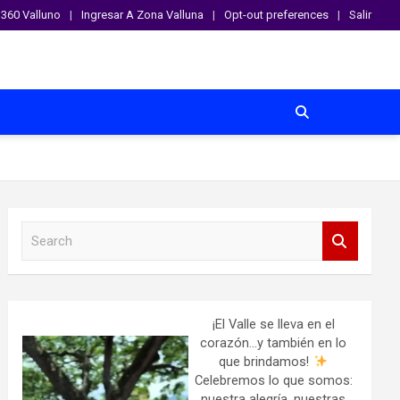
360 Valluno
Ingresar A Zona Valluna
Opt-out preferences
Salir
S
e
a
r
c
h
¡El Valle se lleva en el
corazón…y también en lo
que brindamos!
Celebremos lo que somos:
nuestra alegría, nuestras