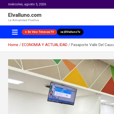
miércoles, agosto 5, 2026
Elvalluno.com
La Actualidad Positiva.
En Vivo TimecasTV
ElVallunoTv
Home
ECONOMIA Y ACTUALIDAD
Pasaporte Valle Del Cauc
Skip
to
content