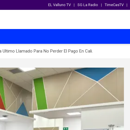
EL Valluno TV
SG La Radio
TimeCasTV
a Ultimo Llamado Para No Perder El Pago En Cali.