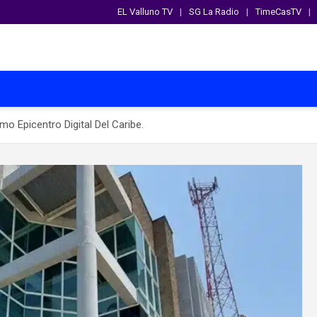
EL Valluno TV
SG La Radio
TimeCasTV
o Epicentro Digital Del Caribe.