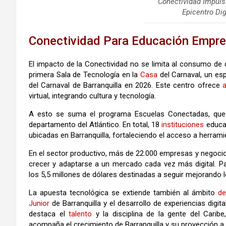
Conectividad Impuls
Epicentro Dig
Conectividad Para Educación Empre
El impacto de la Conectividad no se limita al consumo de 
primera Sala de Tecnología en la
Casa
del Carnaval, un es
del Carnaval de Barranquilla en 2026. Este centro ofrece
virtual, integrando cultura y tecnología.
A esto se suma el programa Escuelas Conectadas, que 
departamento del Atlántico. En total, 18
instituciones
educat
ubicadas en Barranquilla, fortaleciendo el acceso a herrami
En el sector productivo, más de 22.000 empresas y negocios
crecer y adaptarse a un mercado cada vez más digital. Pa
los 5,5 millones de dólares destinadas a seguir mejorando l
La apuesta tecnológica se extiende también al ámbito
de
Junior
de Barranquilla y el desarrollo de experiencias digi
destaca el
talento
y la disciplina de la gente del Carib
acompaña el crecimiento de Barranquilla y su proyección a 