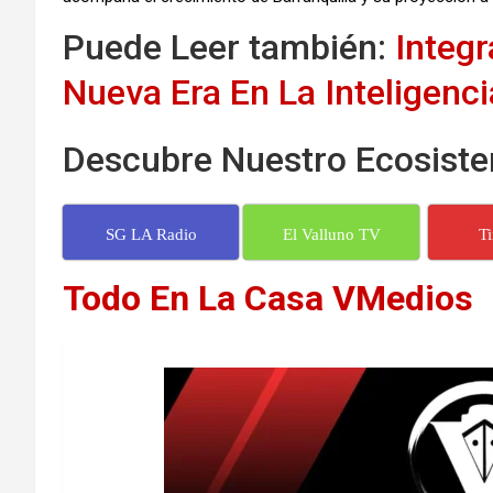
Puede Leer también:
Integ
Nueva Era En La Inteligencia
Descubre Nuestro Ecosiste
SG LA Radio
El Valluno TV
T
Todo En La Casa VMedios