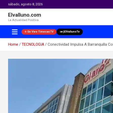
sábado, agosto 8, 2026
Elvalluno.com
La Actualidad Positiva.
En Vivo TimecasTV
ElVallunoTv
Home
TECNOLOGIA
Conectividad Impulsa A Barranquilla Com
Skip
to
content