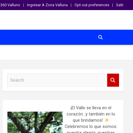
360 Valluno
Ingresar A Zona Valluna
Opt-out preferences
Salir
S
e
a
r
c
h
¡El Valle se lleva en el
corazón…y también en lo
que brindamos!
Celebremos lo que somos:
nuestra alegría, nuestras