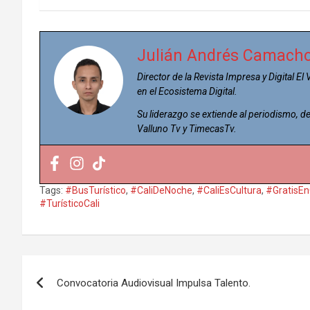
Julián Andrés Camach
Director de la Revista Impresa y Digital El
en el Ecosistema Digital.
Su liderazgo se extiende al periodismo,
Valluno Tv y TimecasTv.
Tags:
#BusTurístico
,
#CaliDeNoche
,
#CaliEsCultura
,
#GratisEn
#TurísticoCali
Navegación
Convocatoria Audiovisual Impulsa Talento.
de