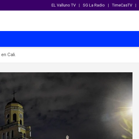
EL Valluno TV
SG La Radio
TimeCasTV
en Cali.