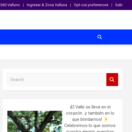
360 Valluno
Ingresar A Zona Valluna
Opt-out preferences
Salir
S
e
a
r
c
h
¡El Valle se lleva en el
corazón…y también en lo
que brindamos!
Celebremos lo que somos:
nuestra alegría, nuestras