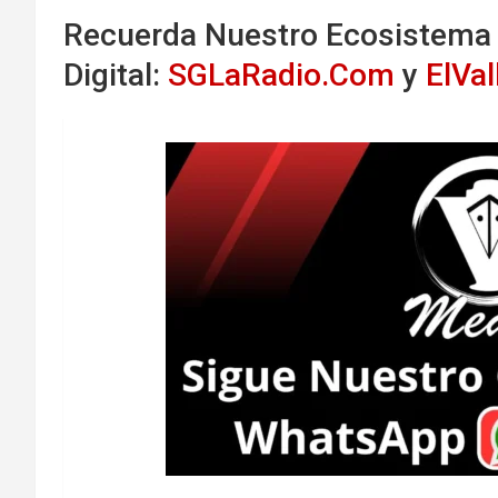
Recuerda Nuestro Ecosistema
Digital:
SGLaRadio.Com
y
ElVa