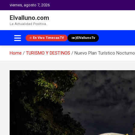
viernes, agosto 7, 2026
Elvalluno.com
La Actualidad Positiva.
En Vivo TimecasTV
ElVallunoTv
Home
TURISMO Y DESTINOS
Nuevo Plan Turístico Nocturno 
Skip
to
content