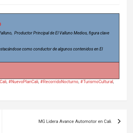
o
 Valluno, Productor Principal de El Valluno Medios, figura clave
 destacándose como conductor de algunos contenidos en El
Cali
,
#NuevoPlanCali
,
#RecorridoNocturno
,
#TurismoCultural
,
MG Lidera Avance Automotor en Cali.