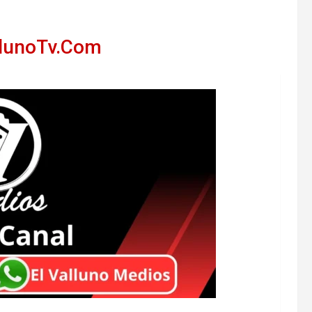
llunoTv.Com