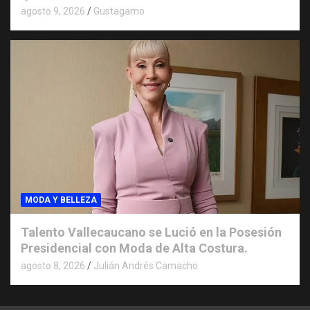
agosto 9, 2026
Gustagamo
MODA Y BELLEZA
Talento Vallecaucano se Lució en la Posesión
Presidencial con Moda de Alta Costura.
agosto 8, 2026
Julián Andrés Camacho