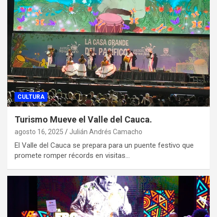
CULTURA
Turismo Mueve el Valle del Cauca.
agosto 16, 2025
Julián Andrés Camacho
El Valle del Cauca se prepara para un puente festivo que
promete romper récords en visitas…