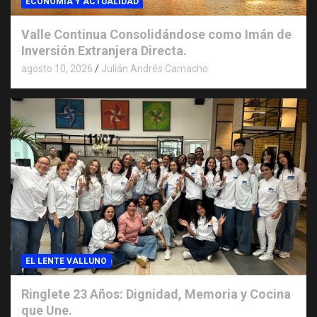
ECONOMIA Y ACTUALIDAD
Valle Continua Consolidándose como Imán de
Inversión Extranjera Directa.
agosto 10, 2026
Julián Andrés Camacho
EL LENTE VALLUNO
Ringlete 23 Años: Dignidad, Memoria y Cocina
que Une.