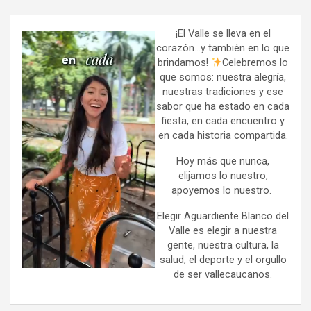
r
c
h
¡El Valle se lleva en el
corazón…y también en lo que
brindamos!
Celebremos lo
que somos: nuestra alegría,
nuestras tradiciones y ese
sabor que ha estado en cada
fiesta, en cada encuentro y
en cada historia compartida.
Hoy más que nunca,
elijamos lo nuestro,
apoyemos lo nuestro.
Elegir Aguardiente Blanco del
Valle es elegir a nuestra
gente, nuestra cultura, la
salud, el deporte y el orgullo
de ser vallecaucanos.