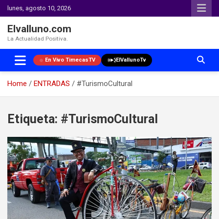
lunes, agosto 10, 2026
Elvalluno.com
La Actualidad Positiva.
En Vivo TimecasTV
ElVallunoTv
Home
ENTRADAS
#TurismoCultural
Skip
to
Etiqueta:
#TurismoCultural
content