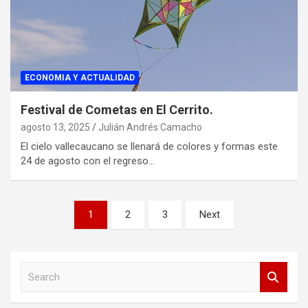
ECONOMIA Y ACTUALIDAD
Festival de Cometas en El Cerrito.
agosto 13, 2025
Julián Andrés Camacho
El cielo vallecaucano se llenará de colores y formas este
24 de agosto con el regreso…
Paginación
1
2
3
Next
de
entradas
S
e
a