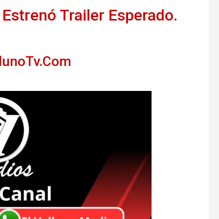
 Estrenó Trailer Esperado.
llunoTv.Com