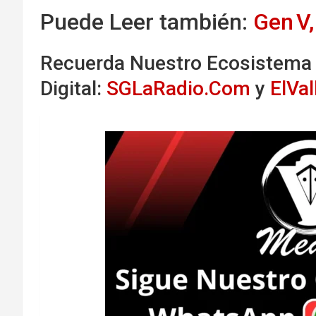
Puede Leer también:
Gen V,
Recuerda Nuestro Ecosistema
Digital:
SGLaRadio.Com
y
ElVa