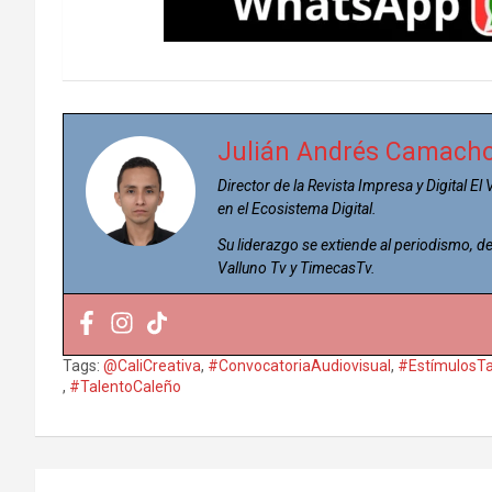
Julián Andrés Camach
Director de la Revista Impresa y Digital El
en el Ecosistema Digital.
Su liderazgo se extiende al periodismo,
Valluno Tv y TimecasTv.
Tags:
@CaliCreativa
,
#ConvocatoriaAudiovisual
,
#EstímulosT
,
#TalentoCaleño
Navegación