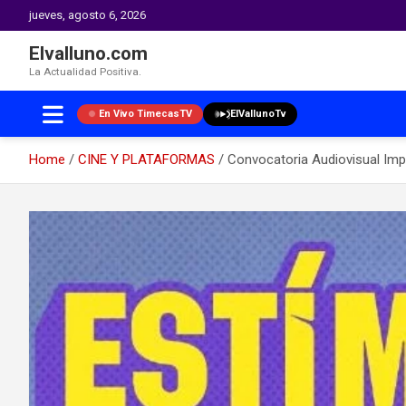
jueves, agosto 6, 2026
Elvalluno.com
La Actualidad Positiva.
En Vivo TimecasTV
ElVallunoTv
Home
CINE Y PLATAFORMAS
Convocatoria Audiovisual Imp
Skip
to
content