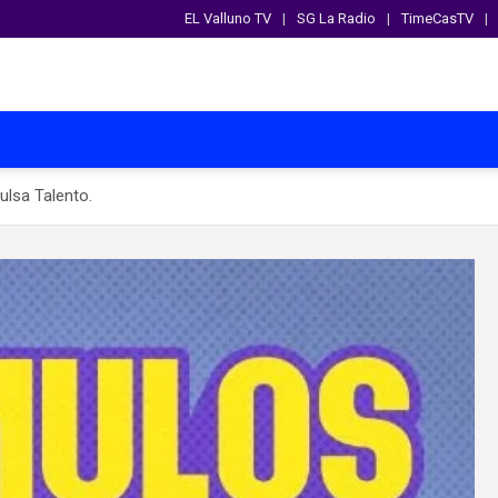
EL Valluno TV
SG La Radio
TimeCasTV
ulsa Talento.