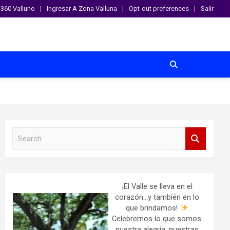
360 Valluno
Ingresar A Zona Valluna
Opt-out preferences
Salir
S
e
a
r
c
h
¡El Valle se lleva en el
corazón…y también en lo
que brindamos!
Celebremos lo que somos:
nuestra alegría, nuestras