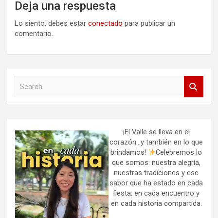
Deja una respuesta
Lo siento, debes estar
conectado
para publicar un
comentario.
S
e
a
r
c
h
¡El Valle se lleva en el
corazón…y también en lo que
brindamos!
Celebremos lo
que somos: nuestra alegría,
nuestras tradiciones y ese
sabor que ha estado en cada
fiesta, en cada encuentro y
en cada historia compartida.