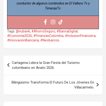
conductor de algunos contenidos en El Valluno Tv y
TimecasTv.
Tags:
@nubank
,
#AhorroSeguro
,
#BancaDigital
,
#Economía2026
,
#FinanzasColombia
,
#InclusionFinanciera
,
#InnovaciónBancaria
,
#Neobancos
Navegación
Cartagena Lidera la Gran Fiesta del Turismo
de
colombiano en Anato 2026.
entradas
Bilingüismo Transforma El Futuro De Los Jóvenes En
Villacarmelo.