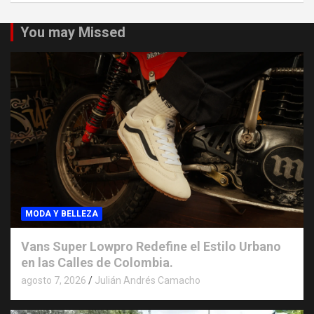
You may Missed
MODA Y BELLEZA
Vans Super Lowpro Redefine el Estilo Urbano
en las Calles de Colombia.
agosto 7, 2026
Julián Andrés Camacho