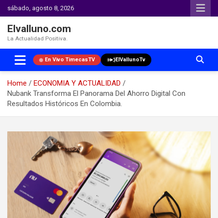
sábado, agosto 8, 2026
Elvalluno.com
La Actualidad Positiva.
En Vivo TimecasTV
ElVallunoTv
Home
ECONOMIA Y ACTUALIDAD
Nubank Transforma El Panorama Del Ahorro Digital Con
Resultados Históricos En Colombia.
Skip
to
content