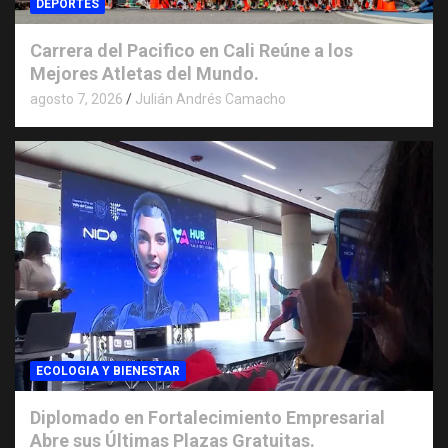
DEPORTES
Carrera del Pacifico en Cali Reúne a los
Mejores Atletas del Mundo.
agosto 7, 2026
Julián Andrés Camacho
ECOLOGIA Y BIENESTAR
Diplomado en Fortalecimiento Empresarial
Abre sus Últimas Plazas Gratuitas.