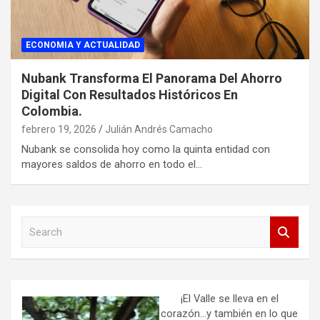
ECONOMIA Y ACTUALIDAD
Nubank Transforma El Panorama Del Ahorro
Digital Con Resultados Históricos En
Colombia.
febrero 19, 2026
Julián Andrés Camacho
Nubank se consolida hoy como la quinta entidad con
mayores saldos de ahorro en todo el…
S
e
a
r
c
h
¡El Valle se lleva en el
corazón…y también en lo que