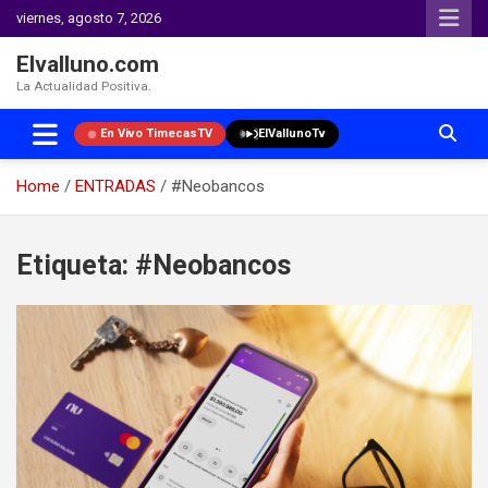
viernes, agosto 7, 2026
Elvalluno.com
La Actualidad Positiva.
En Vivo TimecasTV
ElVallunoTv
Home
ENTRADAS
#Neobancos
Skip
to
Etiqueta:
#Neobancos
content