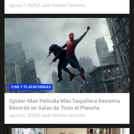
agosto 7, 2026
Julián Andrés Camacho
CINE Y PLATAFORMAS
Spider-Man Película Más Taquillera Revienta
Récords en Salas de Todo el Planeta.
agosto 6, 2026
Julián Andrés Camacho