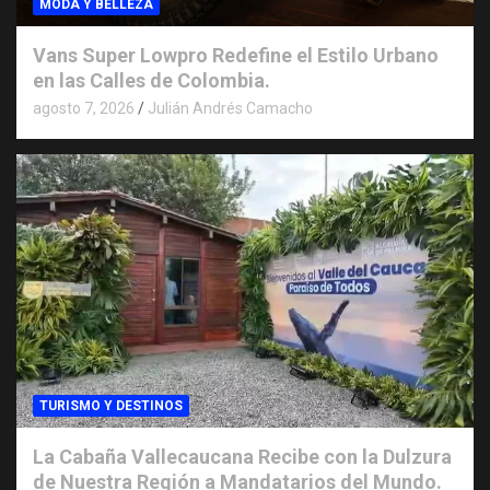
MODA Y BELLEZA
Vans Super Lowpro Redefine el Estilo Urbano
en las Calles de Colombia.
agosto 7, 2026
Julián Andrés Camacho
TURISMO Y DESTINOS
La Cabaña Vallecaucana Recibe con la Dulzura
de Nuestra Región a Mandatarios del Mundo.