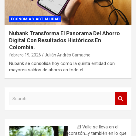
ECONOMIA Y ACTUALIDAD
Nubank Transforma El Panorama Del Ahorro
Digital Con Resultados Históricos En
Colombia.
febrero 19, 2026
Julián Andrés Camacho
Nubank se consolida hoy como la quinta entidad con
mayores saldos de ahorro en todo el…
S
e
a
r
c
h
¡El Valle se lleva en el
corazón…y también en lo que