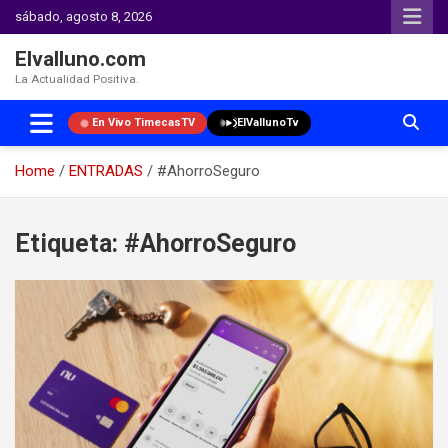
sábado, agosto 8, 2026
Elvalluno.com
La Actualidad Positiva.
En Vivo TimecasTV
ElVallunoTv
Home
ENTRADAS
#AhorroSeguro
Skip
to
Etiqueta:
#AhorroSeguro
content