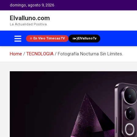
domingo, agosto 9, 2026
Elvalluno.com
La Actualidad Positiva.
En Vivo TimecasTV
ElVallunoTv
Home
TECNOLOGIA
Fotografía Nocturna Sin Límites.
Skip
to
content