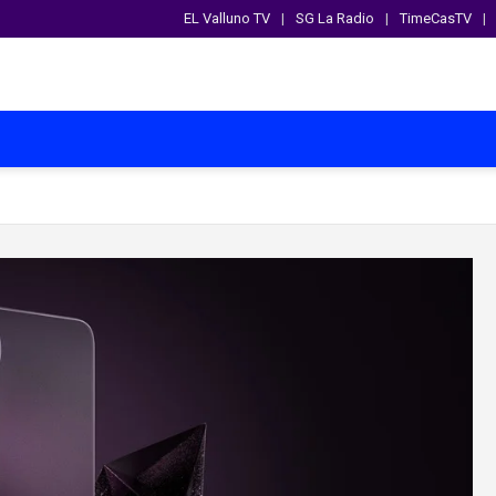
EL Valluno TV
SG La Radio
TimeCasTV