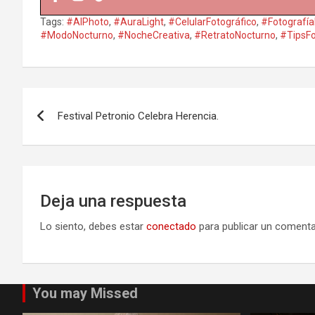
Tags:
#AIPhoto
,
#AuraLight
,
#CelularFotográfico
,
#Fotografí
#ModoNocturno
,
#NocheCreativa
,
#RetratoNocturno
,
#TipsFo
Navegación
Festival Petronio Celebra Herencia.
de
entradas
Deja una respuesta
Lo siento, debes estar
conectado
para publicar un comenta
You may Missed