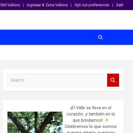
360 Valluno
Ingresar A Zona Valluna
Opt-out preferences
Salir
S
e
a
r
c
h
¡El Valle se lleva en el
corazón…y también en lo
que brindamos!
Celebremos lo que somos:
nuestra alegría, nuestras