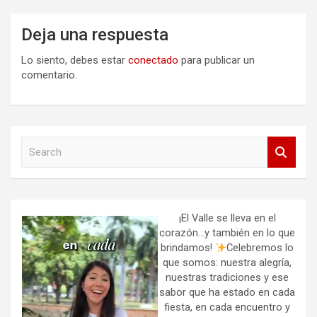
Deja una respuesta
Lo siento, debes estar
conectado
para publicar un
comentario.
S
e
a
r
c
h
¡El Valle se lleva en el
corazón…y también en lo que
brindamos!
Celebremos lo
que somos: nuestra alegría,
nuestras tradiciones y ese
sabor que ha estado en cada
fiesta, en cada encuentro y