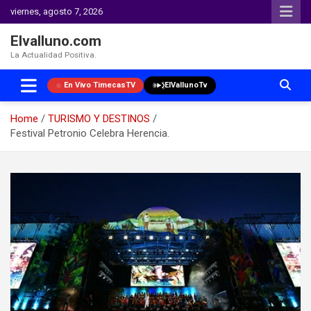
viernes, agosto 7, 2026
Elvalluno.com
La Actualidad Positiva.
En Vivo TimecasTV
ElVallunoTv
Home
TURISMO Y DESTINOS
Festival Petronio Celebra Herencia.
Skip
to
content