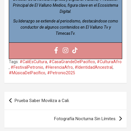
Principal de El Valluno Medios, figura clave en el Ecosistema
Digital.
Su liderazgo se extiende al periodismo, destacándose como
conductor de algunos contenidos en El Valluno Tv y
TimecasTv.
Tags:
#CaliEsCultura
,
#CasaGrandeDelPacífico
,
#CulturaAfro
,
#FestivalPetronio
,
#HerenciaAfro
,
#IdentidadAncestral
,
#MúsicaDelPacífico
,
#Petronio2025
Navegación
Prueba Saber Moviliza a Cali.
de
entradas
Fotografía Nocturna Sin Límites.