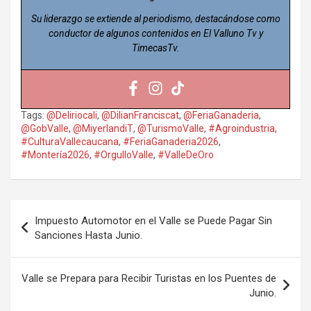
Su liderazgo se extiende al periodismo, destacándose como
conductor de algunos contenidos en El Valluno Tv y
TimecasTv.
Tags:
@Deliriocali
,
@DilianFranciscat
,
@FeriaGanaderia
,
@GobValle
,
@MiyerlandiT
,
@TurismoValle
,
#Agroindustria
,
#CulturaVallecaucana
,
#FeriaGanaderia2026
,
#Montería2026
,
#OrgulloValle
,
#ValleDeOro
Navegación
Impuesto Automotor en el Valle se Puede Pagar Sin
de
Sanciones Hasta Junio.
entradas
Valle se Prepara para Recibir Turistas en los Puentes de
Junio.