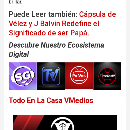
brillar.
Puede Leer también:
Cápsula de
Vélez y J Balvin Redefine el
Significado de ser Papá.
Descubre Nuestro Ecosistema
Digital
Todo En La Casa VMedios