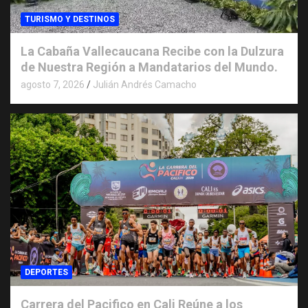
TURISMO Y DESTINOS
La Cabaña Vallecaucana Recibe con la Dulzura
de Nuestra Región a Mandatarios del Mundo.
agosto 7, 2026
Julián Andrés Camacho
DEPORTES
Carrera del Pacifico en Cali Reúne a los