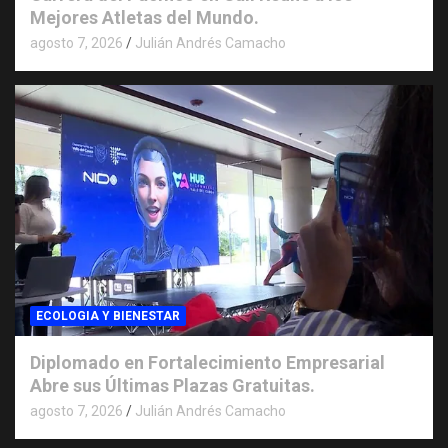
Mejores Atletas del Mundo.
agosto 7, 2026
Julián Andrés Camacho
ECOLOGIA Y BIENESTAR
Diplomado en Fortalecimiento Empresarial
Abre sus Últimas Plazas Gratuitas.
agosto 7, 2026
Julián Andrés Camacho