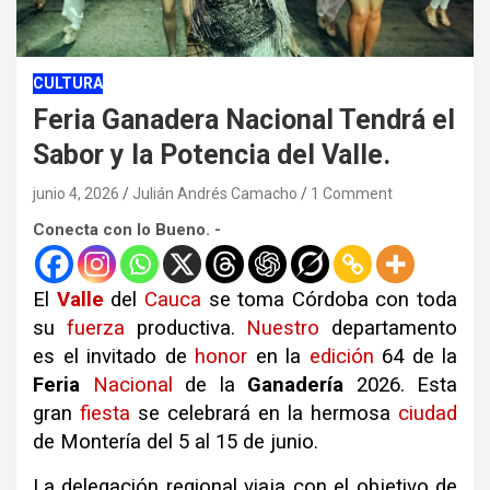
CULTURA
Feria Ganadera Nacional Tendrá el
Sabor y la Potencia del Valle.
junio 4, 2026
Julián Andrés Camacho
1 Comment
Conecta con lo Bueno. -
El
Valle
del
Cauca
se toma Córdoba con toda
su
fuerza
productiva.
Nuestro
departamento
es el invitado de
honor
en la
edición
64 de la
Feria
Nacional
de la
Ganadería
2026. Esta
gran
fiesta
se celebrará en la hermosa
ciudad
de Montería del 5 al 15 de junio.
La delegación regional viaja con el objetivo de