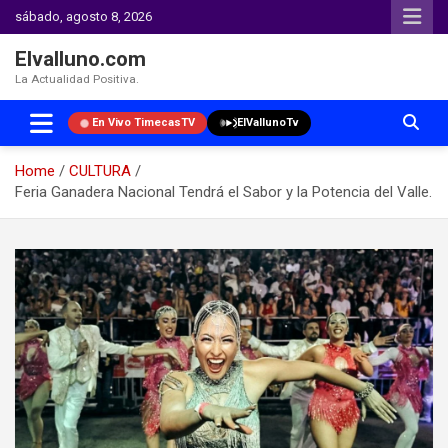
sábado, agosto 8, 2026
Elvalluno.com
La Actualidad Positiva.
En Vivo TimecasTV
ElVallunoTv
Home
CULTURA
Feria Ganadera Nacional Tendrá el Sabor y la Potencia del Valle.
Skip
to
content