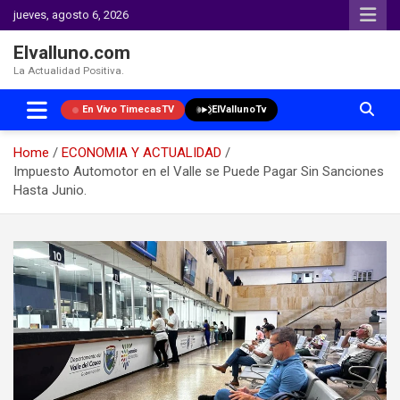
jueves, agosto 6, 2026
Elvalluno.com
La Actualidad Positiva.
En Vivo TimecasTV
ElVallunoTv
Home
ECONOMIA Y ACTUALIDAD
Impuesto Automotor en el Valle se Puede Pagar Sin Sanciones
Hasta Junio.
Skip
to
content