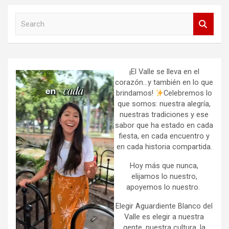
S
e
a
r
c
h
¡El Valle se lleva en el
corazón…y también en lo que
brindamos!
Celebremos lo
que somos: nuestra alegría,
nuestras tradiciones y ese
sabor que ha estado en cada
fiesta, en cada encuentro y
en cada historia compartida.
Hoy más que nunca,
elijamos lo nuestro,
apoyemos lo nuestro.
Elegir Aguardiente Blanco del
Valle es elegir a nuestra
gente, nuestra cultura, la