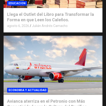
EDUCACION
Llega el Outlet del Libro para Transformar la
Forma en que Leen los Caleños.
agosto 6, 2026
Julián Andrés Camacho
ECONOMIA Y ACTUALIDAD
Avianca aterriza en el Petronio con Más