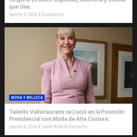
que Une.
agosto 9, 2026
Gustagamo
MODA Y BELLEZA
Talento Vallecaucano se Lució en la Posesión
Presidencial con Moda de Alta Costura.
agosto 8, 2026
Julián Andrés Camacho