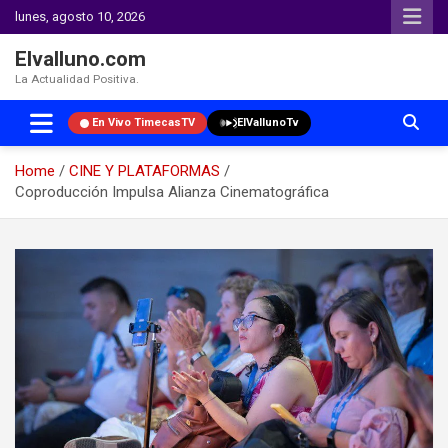
lunes, agosto 10, 2026
Elvalluno.com
La Actualidad Positiva.
En Vivo TimecasTV
ElVallunoTv
Home
CINE Y PLATAFORMAS
Coproducción Impulsa Alianza Cinematográfica
Skip
to
content