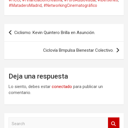
#FICCI
,
#FinanciaciónCreativa
,
#ForoAudiovisual
,
#Iberseries
,
#MataderoMadrid
,
#NetworkingCinematográfico
Navegación
Ciclismo: Kevin Quintero Brilla en Asunción.
de
entradas
Ciclovía Bmpulsa Bienestar Colectivo.
Deja una respuesta
Lo siento, debes estar
conectado
para publicar un
comentario.
S
e