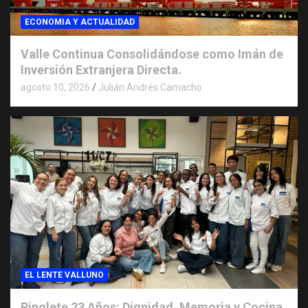
ECONOMIA Y ACTUALIDAD
Valle Continua Consolidándose como Imán de
Inversión Extranjera Directa.
agosto 10, 2026
Julián Andrés Camacho
EL LENTE VALLUNO
Ringlete 23 Años: Dignidad, Memoria y Cocina