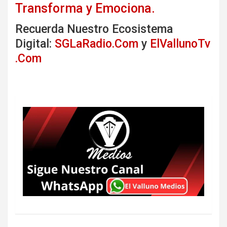
Transforma y Emociona.
Recuerda Nuestro Ecosistema
Digital:
SGLaRadio.Com
y
ElVallunoTv
.Com