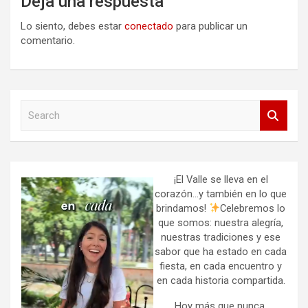
Deja una respuesta
Lo siento, debes estar
conectado
para publicar un
comentario.
S
e
a
r
c
h
¡El Valle se lleva en el
corazón…y también en lo que
brindamos!
Celebremos lo
que somos: nuestra alegría,
nuestras tradiciones y ese
sabor que ha estado en cada
fiesta, en cada encuentro y
en cada historia compartida.
Hoy más que nunca,