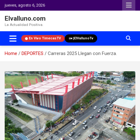
jueves, agosto 6, 2026
Elvalluno.com
La Actualidad Positiva.
En Vivo TimecasTV
ElVallunoTv
Home
DEPORTES
Carreras 2025 Llegan con Fuerza.
Skip
to
content