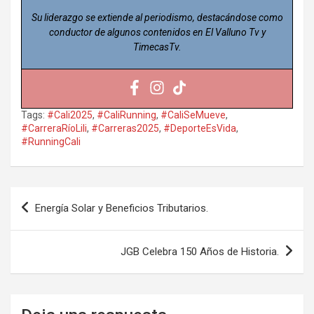
Su liderazgo se extiende al periodismo, destacándose como
conductor de algunos contenidos en El Valluno Tv y
TimecasTv.
Tags:
#Cali2025
,
#CaliRunning
,
#CaliSeMueve
,
#CarreraRíoLili
,
#Carreras2025
,
#DeporteEsVida
,
#RunningCali
Navegación
Energía Solar y Beneficios Tributarios.
de
entradas
JGB Celebra 150 Años de Historia.